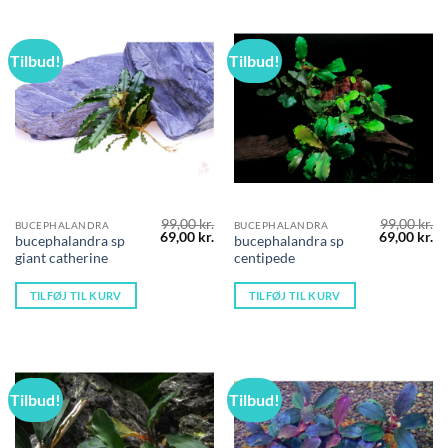
Tilbud!
Tilbud!
99,00
kr.
99,00
kr.
BUCEPHALANDRA
BUCEPHALANDRA
Den
Den
Den
D
69,00
kr.
69,00
kr.
bucephalandra sp
bucephalandra sp
oprindelige
aktuelle
oprindelig
ak
giant catherine
centipede
pris
pris
pris
pr
var:
er:
var:
er
99,00 kr..
69,00 kr..
99,00 kr..
69
TILFØJ TIL KURV
TILFØJ TIL KURV
Tilbud!
Tilbud!