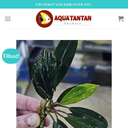
Fortsæt
FRI FRAGT VED KØB OVER 599,-
til
indhold
Tilbud!