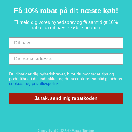
Få 10% rabat på dit næste køb!
Tilmeld dig vores nyhedsbrev og få samtidigt 10%
rabat på dit næste køb i shoppen
Du tilmelder dig nyhedsbrevet, hvor du modtager tips og
gode tilbud i din indbakke, og du accepterer samtidigt sidens
cookies- og privatlivspolitik
Ja tak, send mig rabatkoden
Copyright 2026 ©
Aqua Tantan