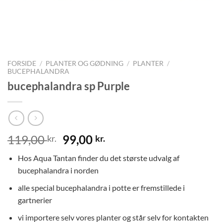
FORSIDE
/
PLANTER OG GØDNING
/
PLANTER
/
BUCEPHALANDRA
bucephalandra sp Purple
Den
Den
119,00
99,00
kr.
kr.
oprindelige
aktuelle
Hos Aqua Tantan finder du det største udvalg af
pris
pris
bucephalandra i norden
var:
er:
119,00 kr..
99,00 kr..
alle special bucephalandra i potte er fremstillede i
gartnerier
vi importere selv vores planter og står selv for kontakten