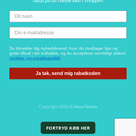
rabat på dit næste køb i shoppen
Du tilmelder dig nyhedsbrevet, hvor du modtager tips og
gode tilbud i din indbakke, og du accepterer samtidigt sidens
cookies- og privatlivspolitik
Ja tak, send mig rabatkoden
Copyright 2026 ©
Aqua Tantan
FORTRYD KØB HER