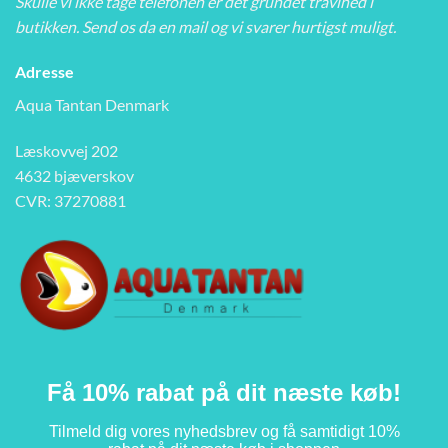
Skulle vi ikke tage telefonen er det grundet travlhed i
butikken. Send os da en mail og vi svarer hurtigst muligt.
Adresse
Aqua Tantan Denmark
Læskovvej 202
4632 bjæverskov
CVR: 37270881
Få 10% rabat på dit næste køb!
Tilmeld dig vores nyhedsbrev og få samtidigt 10%