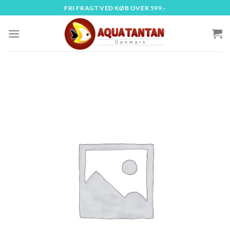
Fortsæt
FRI FRAGT VED KØB OVER 599,-
til
indhold