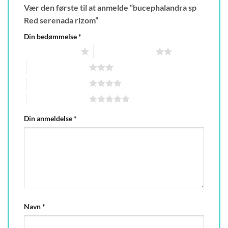
Vær den første til at anmelde “bucephalandra sp
Red serenada rizom”
Din bedømmelse
*
1 ud af 5 stjerner
2 ud af 5 stjerner
3 ud af 5 stjerner
4 ud af 5 stjerner
5 ud af 5 stjerner
Din anmeldelse
*
Navn
*