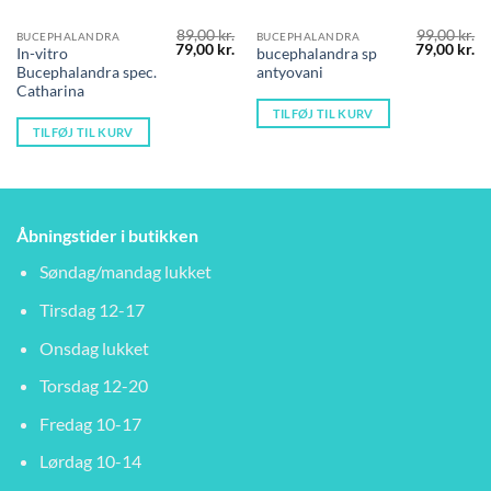
89,00
kr.
99,00
kr.
BUCEPHALANDRA
BUCEPHALANDRA
Den
Den
Den
D
79,00
kr.
79,00
kr.
In-vitro
bucephalandra sp
oprindelige
aktuelle
oprindelig
ak
Bucephalandra spec.
antyovani
pris
pris
pris
pr
var:
er:
var:
er
Catharina
89,00 kr..
79,00 kr..
99,00 kr..
79
TILFØJ TIL KURV
TILFØJ TIL KURV
Åbningstider i butikken
Søndag/mandag lukket
Tirsdag 12-17
Onsdag lukket
Torsdag 12-20
Fredag 10-17
Lørdag 10-14