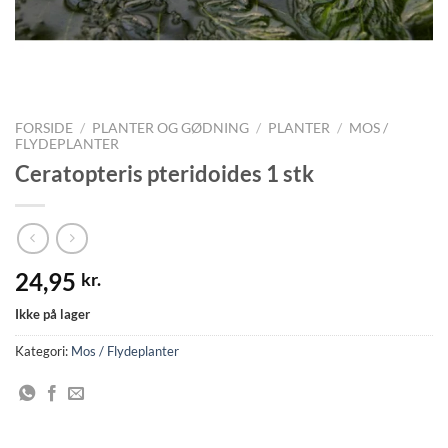
FORSIDE
/
PLANTER OG GØDNING
/
PLANTER
/
MOS /
FLYDEPLANTER
Ceratopteris pteridoides 1 stk
24,95
kr.
Ikke på lager
Kategori:
Mos / Flydeplanter