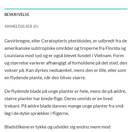
BESKRIVELSE
ANMELDELSER (0)
Gevirbregne, eller Ceratopteris pteridoides, er udbredt fra de
amerikanske subtropiske områder og troperne fra Florida og
Louisiana mod syd og er også blevet fundet i Vietnam. Form
og størrelse varierer afhængigt af forholdene på det sted, den
vokser på. Kan dyrkes nedsænket, mens den er lille, eller som
en flydende plante, når den bliver større.
De flydende blade på unge planter er hele, mens de på ældre,
større planter har brede flige. Deres omrids er en bred
trekant. På ældre blade dannes mange unge planter fra små
løg i de dybe sprækker i fligerne.
Bladstilkene er tykke og udvider sig endnu mere mod