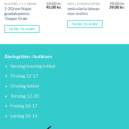
59,00
kr.
49,00
kr.
IN-VITRO // 1-2 GROW
MOS / FLYDEPLANTER
Den
Den
Den
D
45,00
kr.
39,00
kr.
1-2Grow Najas
vesicularia taiwan
oprindelige
aktuelle
oprindelig
ak
guadalupensis
mos invitro
pris
pris
pris
pr
var:
er:
var:
er
‘Guppy Græs
59,00 kr..
45,00 kr..
49,00 kr..
39
TILFØJ TIL KURV
TILFØJ TIL KURV
Åbningstider i butikken
Søndag/mandag lukket
Tirsdag 12-17
Onsdag lukket
Torsdag 12-20
Fredag 10-17
Lørdag 10-14