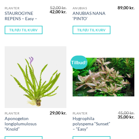
52,00
kr.
89,00
kr.
PLANTER
ANUBIAS
Den
Den
42,00
kr.
STAUROGYNE
ANUBIAS NANA
oprindelige
aktuelle
REPENS – Easy –
‘PINTO’
pris
pris
var:
er:
52,00 kr..
42,00 kr..
TILFØJ TIL KURV
TILFØJ TIL KURV
Tilbud!
29,00
kr.
45,00
kr.
PLANTER
PLANTER
Den
D
35,00
kr.
Aponogeton
Hygrophila
oprindelig
ak
longiplumulosus
polyspema “Sunset”
pris
pr
var:
er
“Knold”
– “Easy”
45,00 kr..
35