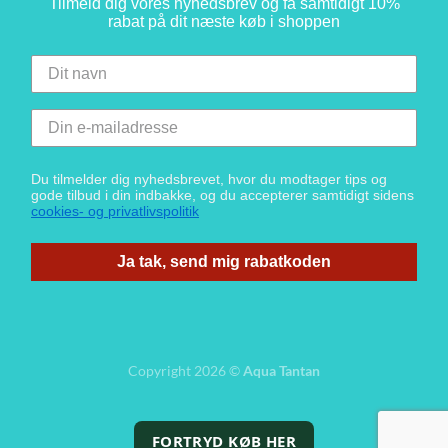
Tilmeld dig vores nyhedsbrev og få samtidigt 10%
rabat på dit næste køb i shoppen
Du tilmelder dig nyhedsbrevet, hvor du modtager tips og
gode tilbud i din indbakke, og du accepterer samtidigt sidens
cookies- og privatlivspolitik
Ja tak, send mig rabatkoden
Copyright 2026 ©
Aqua Tantan
FORTRYD KØB HER