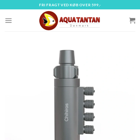
Fortsæt
FRI FRAGT VED KØB OVER 599,-
til
indhold