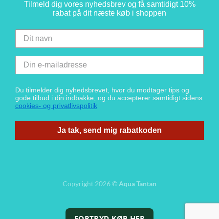
Tilmeld dig vores nyhedsbrev og få samtidigt 10%
rabat på dit næste køb i shoppen
Du tilmelder dig nyhedsbrevet, hvor du modtager tips og
gode tilbud i din indbakke, og du accepterer samtidigt sidens
cookies- og privatlivspolitik
Ja tak, send mig rabatkoden
Copyright 2026 ©
Aqua Tantan
FORTRYD KØB HER