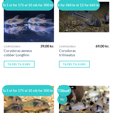
Ta 5 st for 175 el 10 stk for 300 kr
6 for 360 kr el 12 for 660 kr
39,00
kr.
69,00
kr.
CORYDORAS
CORYDORAS
Corydoras aeneus
Corydoras
cobber Longfinn
trilineatus
TILFØJ TIL KURV
TILFØJ TIL KURV
Tilbud!
Ta 5 st for 175 el 10 stk for 300 kr
Ny