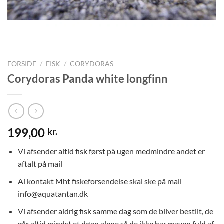
FORSIDE
/
FISK
/
CORYDORAS
Corydoras Panda white longfinn
199,00
kr.
Vi afsender altid fisk først på ugen medmindre andet er
aftalt på mail
Al kontakt Mht fiskeforsendelse skal ske på mail
info@aquatantan.dk
Vi afsender aldrig fisk samme dag som de bliver bestilt, de
går altid mindst et døgn alene så de ikke har maven fuld af