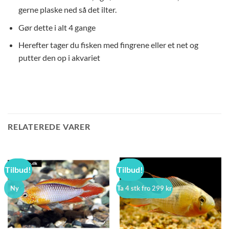
gerne plaske ned så det ilter.
Gør dette i alt 4 gange
Herefter tager du fisken med fingrene eller et net og
putter den op i akvariet
RELATEREDE VARER
Tilbud!
Tilbud!
Ny
Ta 4 stk fro 299 kr