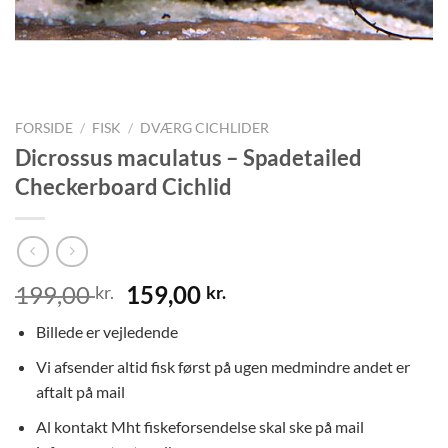
FORSIDE
/
FISK
/
DVÆRG CICHLIDER
Dicrossus maculatus – Spadetailed
Checkerboard Cichlid
Den
Den
199,00
159,00
kr.
kr.
oprindelige
aktuelle
Billede er vejledende
pris
pris
var:
er:
Vi afsender altid fisk først på ugen medmindre andet er
199,00 kr..
159,00 kr..
aftalt på mail
Al kontakt Mht fiskeforsendelse skal ske på mail