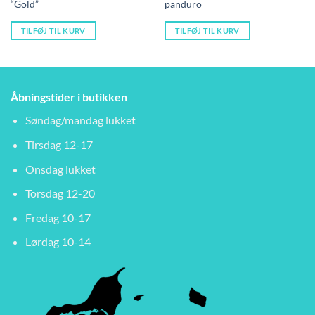
“Gold”
panduro
pris
pr
var:
er
169,00 kr..
14
TILFØJ TIL KURV
TILFØJ TIL KURV
Åbningstider i butikken
Søndag/mandag lukket
Tirsdag 12-17
Onsdag lukket
Torsdag 12-20
Fredag 10-17
Lørdag 10-14