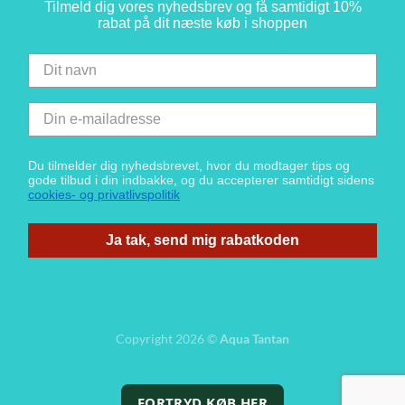
Tilmeld dig vores nyhedsbrev og få samtidigt 10%
rabat på dit næste køb i shoppen
Du tilmelder dig nyhedsbrevet, hvor du modtager tips og
gode tilbud i din indbakke, og du accepterer samtidigt sidens
cookies- og privatlivspolitik
Ja tak, send mig rabatkoden
Copyright 2026 ©
Aqua Tantan
FORTRYD KØB HER