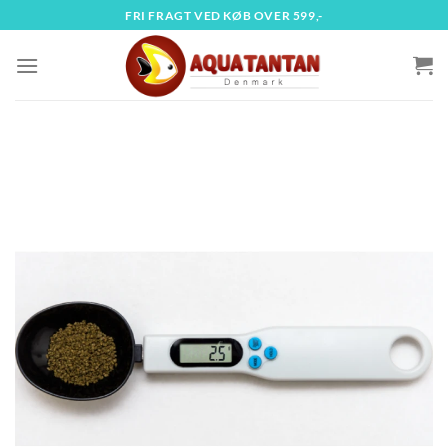
Fortsæt
FRI FRAGT VED KØB OVER 599,-
til
indhold