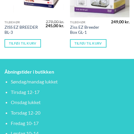
279,00
kr.
249,00
kr.
TILBEHØR
TILBEHØR
Den
Den
245,00
kr.
ZISS EZ BREEDER
Ziss EZ Breeder
oprindelige
aktuelle
BL-3
Box GL-1
pris
pris
var:
er:
279,00 kr..
245,00 kr..
TILFØJ TIL KURV
TILFØJ TIL KURV
Åbningstider i butikken
Søndag/mandag lukket
Tirsdag 12-17
Onsdag lukket
Torsdag 12-20
Fredag 10-17
Lørdag 10-14