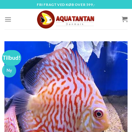
Fortsæt
FRI FRAGT VED KØB OVER 599,-
til
indhold
Tilbud!
Ny