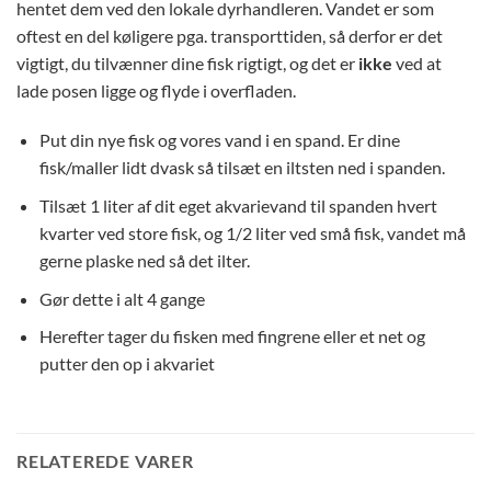
hentet dem ved den lokale dyrhandleren. Vandet er som
oftest en del køligere pga. transporttiden, så derfor er det
vigtigt, du tilvænner dine fisk rigtigt, og det er
ikke
ved at
lade posen ligge og flyde i overfladen.
Put din nye fisk og vores vand i en spand. Er dine
fisk/maller lidt dvask så tilsæt en iltsten ned i spanden.
Tilsæt 1 liter af dit eget akvarievand til spanden hvert
kvarter ved store fisk, og 1/2 liter ved små fisk, vandet må
gerne plaske ned så det ilter.
Gør dette i alt 4 gange
Herefter tager du fisken med fingrene eller et net og
putter den op i akvariet
RELATEREDE VARER