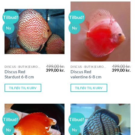
Tilbud!
Tilbud!
Ny
Ny
499,00
kr.
499,00
kr.
DISCUS - BUTIK(EUROPÆISK OPDRÆT)
DISCUS - BUTIK(EUROPÆISK OPDRÆT)
Den
Den
Den
D
399,00
kr.
399,00
kr.
Discus Red
Discus Red
oprindelige
aktuelle
oprindelige
ak
Stardust 6-8 cm
valentine 6-8 cm
pris
pris
pris
pr
var:
er:
var:
er
499,00 kr..
399,00 kr..
499,00 kr..
39
TILFØJ TIL KURV
TILFØJ TIL KURV
Tilbud!
Tilbud!
Ny
Ny