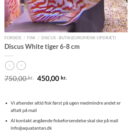
FORSIDE
/
FISK
/
DISCUS - BUTIK(EUROPÆISK OPDRÆT)
Discus White tiger 6-8 cm
Den
Den
750,00
450,00
kr.
kr.
oprindelige
aktuelle
pris
pris
var:
er:
Vi afsender altid fisk først på ugen medmindre andet er
750,00 kr..
450,00 kr..
aftalt på mail
Al kontakt angående fiskeforsendelse skal ske på mail
info@aquatantan.dk