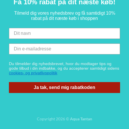
Få 10% rabat på dit næste køb!
Tilmeld dig vores nyhedsbrev og få samtidigt 10%
rabat på dit næste køb i shoppen
Du tilmelder dig nyhedsbrevet, hvor du modtager tips og
gode tilbud i din indbakke, og du accepterer samtidigt sidens
cookies- og privatlivspolitik
Ja tak, send mig rabatkoden
Copyright 2026 ©
Aqua Tantan