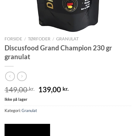
FORSIDE
/
TØRFODER
/
GRANULAT
Discusfood Grand Champion 230 gr
granulat
Den
Den
149,00
139,00
kr.
kr.
oprindelige
aktuelle
Ikke på lager
pris
pris
var:
er:
Kategori:
Granulat
149,00 kr..
139,00 kr..