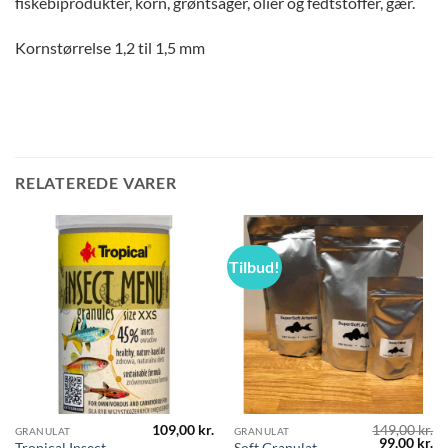
fiskebiprodukter, korn, grøntsager, olier og fedtstoffer, gær.
Kornstørrelse 1,2 til 1,5 mm
RELATEREDE VARER
Tilbud!
109,00
kr.
149,00
kr.
GRANULAT
GRANULAT
Den
D
99,00
kr.
Tropical Insect
Soft Granulat