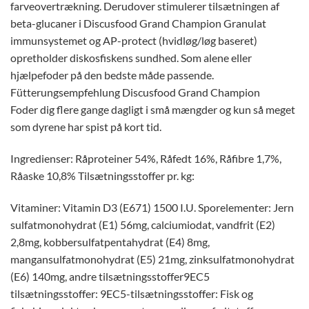
farveovertrækning. Derudover stimulerer tilsætningen af
beta-glucaner i Discusfood Grand Champion Granulat
immunsystemet og AP-protect (hvidløg/løg baseret)
opretholder diskosfiskens sundhed. Som alene eller
hjælpefoder på den bedste måde passende.
Fütterungsempfehlung Discusfood Grand Champion
Foder dig flere gange dagligt i små mængder og kun så meget
som dyrene har spist på kort tid.
Ingredienser: Råproteiner 54%, Råfedt 16%, Råfibre 1,7%,
Råaske 10,8% Tilsætningsstoffer pr. kg:
Vitaminer: Vitamin D3 (E671) 1500 I.U. Sporelementer: Jern
sulfatmonohydrat (E1) 56mg, calciumiodat, vandfrit (E2)
2,8mg, kobbersulfatpentahydrat (E4) 8mg,
mangansulfatmonohydrat (E5) 21mg, zinksulfatmonohydrat
(E6) 140mg, andre tilsætningsstoffer9EC5
tilsætningsstoffer: 9EC5-tilsætningsstoffer: Fisk og