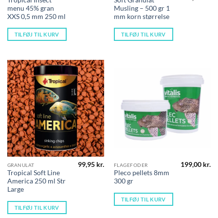
oprindelig
ak
menu 45% gran
Musling – 500 gr 1
pris
pr
var:
er
XXS 0,5 mm 250 ml
mm korn størrelse
149,00 kr..
99
TILFØJ TIL KURV
TILFØJ TIL KURV
99,95
kr.
199,00
kr.
GRANULAT
FLAGEFODER
Tropical Soft Line
Pleco pellets 8mm
America 250 ml Str
300 gr
Large
TILFØJ TIL KURV
TILFØJ TIL KURV