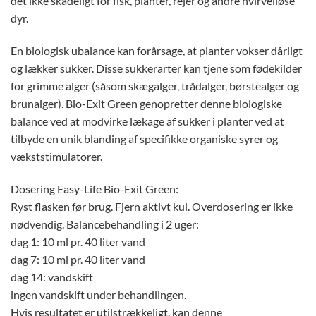
det ikke skadeligt for fisk, planter, rejer og andre hvirvelløse
dyr.
En biologisk ubalance kan forårsage, at planter vokser dårligt
og lækker sukker. Disse sukkerarter kan tjene som fødekilder
for grimme alger (såsom skægalger, trådalger, børstealger og
brunalger). Bio-Exit Green genopretter denne biologiske
balance ved at modvirke lækage af sukker i planter ved at
tilbyde en unik blanding af specifikke organiske syrer og
vækststimulatorer.
Dosering Easy-Life Bio-Exit Green:
Ryst flasken før brug. Fjern aktivt kul. Overdosering er ikke
nødvendig. Balancebehandling i 2 uger:
dag 1: 10 ml pr. 40 liter vand
dag 7: 10 ml pr. 40 liter vand
dag 14: vandskift
ingen vandskift under behandlingen.
Hvis resultatet er utilstrækkeligt, kan denne