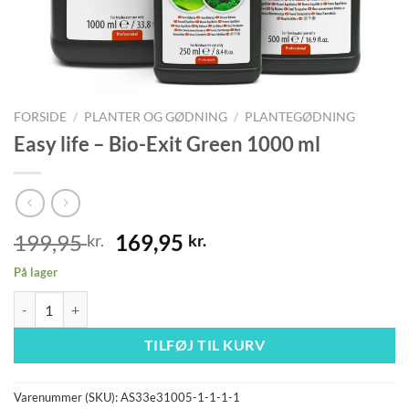
FORSIDE
/
PLANTER OG GØDNING
/
PLANTEGØDNING
Easy life – Bio-Exit Green 1000 ml
Den
Den
199,95
169,95
kr.
kr.
oprindelige
aktuelle
På lager
pris
pris
Easy life - Bio-Exit Green 1000 ml antal
var:
er:
199,95 kr..
169,95 kr..
TILFØJ TIL KURV
Varenummer (SKU):
AS33e31005-1-1-1-1