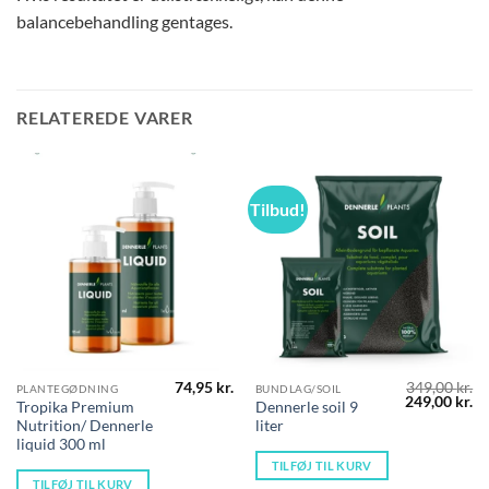
balancebehandling gentages.
RELATEREDE VARER
Tilbud!
74,95
kr.
349,00
kr.
PLANTEGØDNING
BUNDLAG/SOIL
Den
D
249,00
kr.
Tropika Premium
Dennerle soil 9
oprindelige
ak
Nutrition/ Dennerle
liter
pris
pr
var:
er
liquid 300 ml
349,00 kr..
24
TILFØJ TIL KURV
TILFØJ TIL KURV