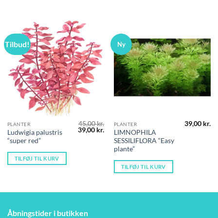
Tilbud!
Ny
45,00
kr.
39,00
kr.
PLANTER
PLANTER
Den
Den
39,00
kr.
Ludwigia palustris
LIMNOPHILA
oprindelige
aktuelle
“super red”
SESSILIFLORA “Easy
pris
pris
var:
er:
plante”
45,00 kr..
39,00 kr..
TILFØJ TIL KURV
TILFØJ TIL KURV
Åbningstider i butikken