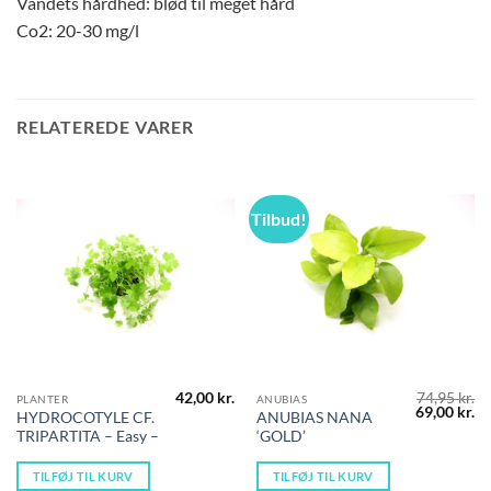
Vandets hårdhed: blød til meget hård
Co2: 20-30 mg/l
RELATEREDE VARER
Tilbud!
42,00
kr.
74,95
kr.
PLANTER
ANUBIAS
Den
D
69,00
kr.
HYDROCOTYLE CF.
ANUBIAS NANA
oprindelig
ak
TRIPARTITA – Easy –
‘GOLD’
pris
pr
var:
er
74,95 kr..
69
TILFØJ TIL KURV
TILFØJ TIL KURV