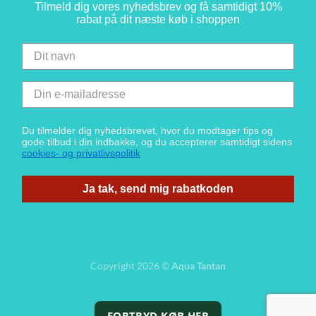
Tilmeld dig vores nyhedsbrev og få samtidigt 10%
rabat på dit næste køb i shoppen
Du tilmelder dig nyhedsbrevet, hvor du modtager tips og
gode tilbud i din indbakke, og du accepterer samtidigt sidens
cookies- og privatlivspolitik
Ja tak, send mig rabatkoden
Copyright 2026 ©
Aqua Tantan
FORTRYD KØB HER