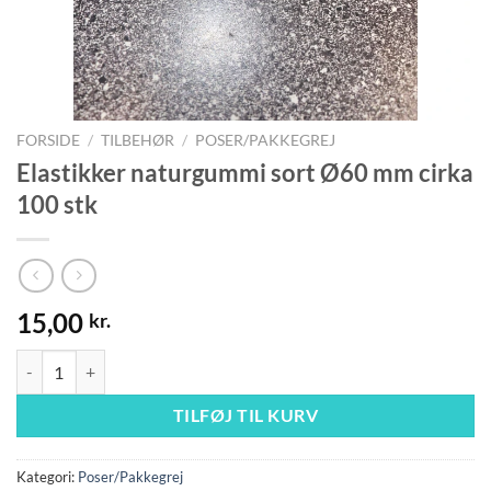
FORSIDE
/
TILBEHØR
/
POSER/PAKKEGREJ
Elastikker naturgummi sort Ø60 mm cirka
100 stk
15,00
kr.
Elastikker naturgummi sort Ø60 mm cirka 100 stk antal
TILFØJ TIL KURV
Kategori:
Poser/Pakkegrej