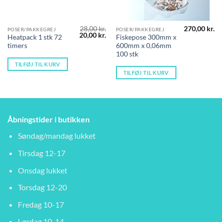
28,00
kr.
270,00
kr.
POSER/PAKKEGREJ
POSER/PAKKEGREJ
Den
Den
20,00
kr.
Heatpack 1 stk 72
Fiskepose 300mm x
oprindelige
aktuelle
timers
600mm x 0,06mm
pris
pris
var:
er:
100 stk
28,00 kr..
20,00 kr..
TILFØJ TIL KURV
TILFØJ TIL KURV
Åbningstider i butikken
Søndag/mandag lukket
Tirsdag 12-17
Onsdag lukket
Torsdag 12-20
Fredag 10-17
Lørdag 10-14