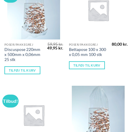
59,95
kr.
80,00
kr.
POSER/PAKKEGREJ
POSER/PAKKEGREJ
Den
Den
49,95
kr.
Discuspose 220mm
Bettapose 100 x 300
oprindelige
aktuelle
x 500mm x 0,06mm
x 0,05 mm 100 stk
pris
pris
var:
er:
25 stk
59,95 kr..
49,95 kr..
TILFØJ TIL KURV
TILFØJ TIL KURV
Tilbud!