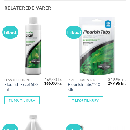
RELATEREDE VARER
Tilbud!
Tilbud!
169,00
kr.
349,95
kr.
PLANTEGØDNING
PLANTEGØDNING
Den
Den
Den
D
165,00
kr.
299,95
kr.
Flourish Excel 500
Flourish Tabs™ 40
oprindelige
aktuelle
oprindelige
ak
ml
stk
pris
pris
pris
pr
var:
er:
var:
er
169,00 kr..
165,00 kr..
349,95 kr..
29
TILFØJ TIL KURV
TILFØJ TIL KURV