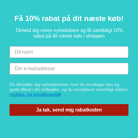
Få 10% rabat på dit næste køb!
Tilmeld dig vores nyhedsbrev og få samtidigt 10%
rabat på dit næste køb i shoppen
Du tilmelder dig nyhedsbrevet, hvor du modtager tips og
gode tilbud i din indbakke, og du accepterer samtidigt sidens
cookies- og privatlivspolitik
Ja tak, send mig rabatkoden