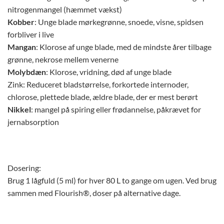
nitrogenmangel (hæmmet vækst)
Kobber
: Unge blade mørkegrønne, snoede, visne, spidsen
forbliver i live
Mangan
: Klorose af unge blade, med de mindste årer tilbage
grønne, nekrose mellem venerne
Molybdæn
: Klorose, vridning, død af unge blade
Zink: Reduceret bladstørrelse, forkortede internoder,
chlorose, plettede blade, ældre blade, der er mest berørt
Nikkel
: mangel på spiring eller frødannelse, påkrævet for
jernabsorption
Dosering:
Brug 1 lågfuld (5 ml) for hver 80 L to gange om ugen. Ved brug
sammen med Flourish®, doser på alternative dage.