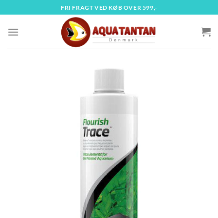
Fortsæt
FRI FRAGT VED KØB OVER 599,-
til
indhold