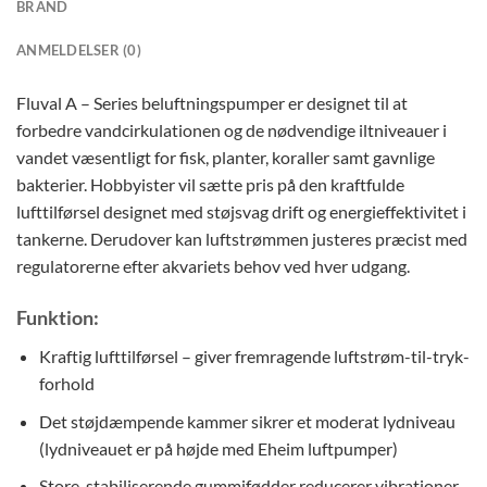
BRAND
ANMELDELSER (0)
Fluval A – Series beluftningspumper er designet til at
forbedre vandcirkulationen og de nødvendige iltniveauer i
vandet væsentligt for fisk, planter, koraller samt gavnlige
bakterier. Hobbyister vil sætte pris på den kraftfulde
lufttilførsel designet med støjsvag drift og energieffektivitet i
tankerne. Derudover kan luftstrømmen justeres præcist med
regulatorerne efter akvariets behov ved hver udgang.
Funktion:
Kraftig lufttilførsel – giver fremragende luftstrøm-til-tryk-
forhold
Det støjdæmpende kammer sikrer et moderat lydniveau
(lydniveauet er på højde med Eheim luftpumper)
Store, stabiliserende gummifødder reducerer vibrationer