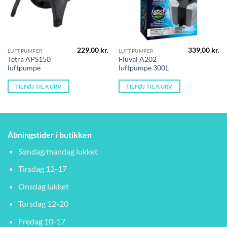
229,00
kr.
339,00
kr.
LUFTPUMPER
LUFTPUMPER
Tetra APS150
Fluval A202
luftpumpe
luftpumpe 300L
TILFØJ TIL KURV
TILFØJ TIL KURV
Åbningstider i butikken
Søndag/mandag lukket
Tirsdag 12-17
Onsdag lukket
Torsdag 12-20
Fredag 10-17