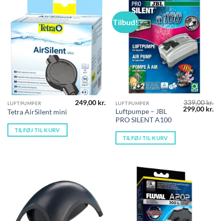
Tilbud!
249,00
kr.
339,00
kr.
LUFTPUMPER
LUFTPUMPER
Den
D
299,00
kr.
Luftpumpe – JBL
Tetra AirSilent mini
oprindelige
ak
PRO SILENT A100
pris
pr
var:
er
TILFØJ TIL KURV
339,00 kr..
29
TILFØJ TIL KURV