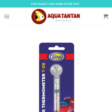
Fortsæt
FRI FRAGT VED KØB OVER 599,-
til
indhold