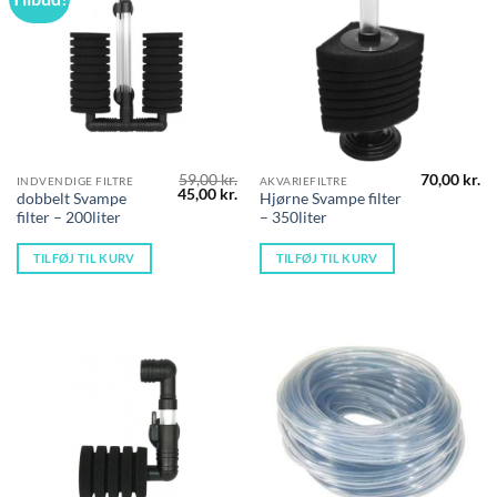
59,00
kr.
70,00
kr.
INDVENDIGE FILTRE
AKVARIEFILTRE
Den
Den
45,00
kr.
dobbelt Svampe
Hjørne Svampe filter
oprindelige
aktuelle
filter – 200liter
– 350liter
pris
pris
var:
er:
59,00 kr..
45,00 kr..
TILFØJ TIL KURV
TILFØJ TIL KURV