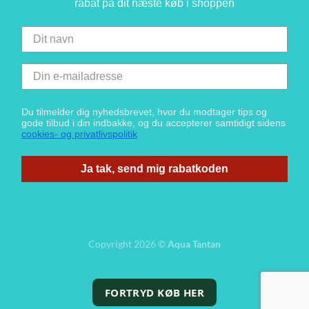
rabat på dit næste køb i shoppen
Du tilmelder dig nyhedsbrevet, hvor du modtager tips og
gode tilbud i din indbakke, og du accepterer samtidigt sidens
cookies- og privatlivspolitik
Ja tak, send mig rabatkoden
Copyright 2026 ©
Aqua Tantan
FORTRYD KØB HER