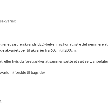
sakvarier:
vælger et sæt ferskvands LED-belysning. For at gøre det nemmere a
de akvarietyper til akvarier fra 60cm til 200cm.
, eller hvis du foretrækker at sammensætte et sæt selv, anbefaler
varium (forside til bagside)
K