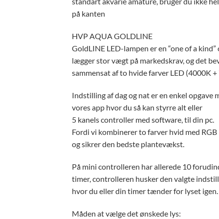
standart akvarie amature, bruger du ikke hel
på kanten
HVP AQUA GOLDLINE
GoldLINE LED-lampen er en “one of a kind” o
lægger stor vægt på markedskrav, og det bevi
sammensat af to hvide farver LED (4000K + 
Indstilling af dag og nat er en enkel opgave 
vores app hvor du så kan styrre alt eller
5 kanels controller med software, til din pc.
Fordi vi kombinerer to farver hvid med RGB 
og sikrer den bedste plantevækst.
På mini controlleren har allerede 10 forudinds
timer, controlleren husker den valgte indstill
hvor du eller din timer tænder for lyset igen.
Måden at vælge det ønskede lys: