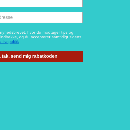
g nyhedsbrevet, hvor du modtager tips og
n indbakke, og du accepterer samtidigt sidens
tlivspolitik
 tak, send mig rabatkoden