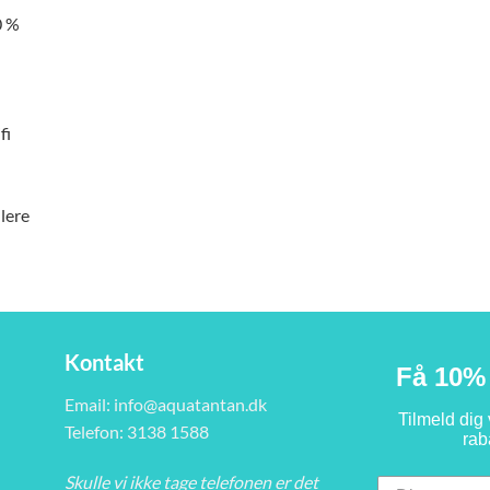
0 %
fi
lere
Kontakt
Få 10% 
Email:
info@aquatantan.dk
Tilmeld dig
Telefon: 3138 1588
rab
Skulle vi ikke tage telefonen er det