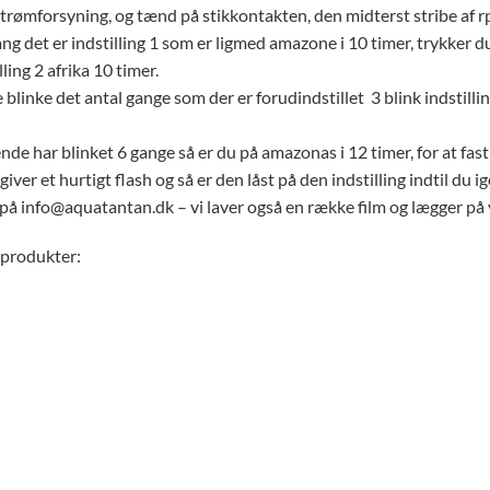
strømforsyning, og tænd på stikkontakten, den midterst stribe af rpg
ang det er indstilling 1 som er ligmed amazone i 10 timer, trykker du
ling 2 afrika 10 timer.
 blinke det antal gange som der er forudindstillet 3 blink indstilling 
nde har blinket 6 gange så er du på amazonas i 12 timer, for at f
ver et hurtigt flash og så er den låst på den indstilling indtil du i
 på info@aquatantan.dk – vi laver også en række film og lægger på
 produkter: