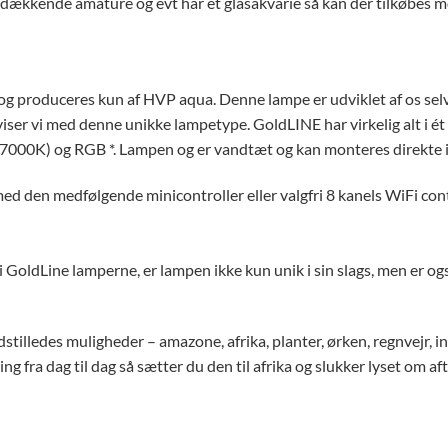
dækkende amature og evt har et glasakvarie så kan der tilkøbes mo
g produceres kun af HVP aqua. Denne lampe er udviklet af os selv o
ser vi med denne unikke lampetype. GoldLINE har virkelig alt i ét
7000K) og RGB *. Lampen og er vandtæt og kan monteres direkte i 
med den medfølgende minicontroller eller valgfri 8 kanels WiFi cont
i GoldLine lamperne, er lampen ikke kun unik i sin slags, men er o
tilledes muligheder – amazone, afrika, planter, ørken, regnvejr, ind
ing fra dag til dag så sætter du den til afrika og slukker lyset om a