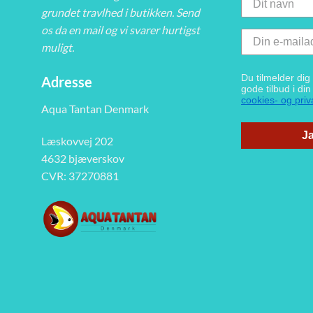
grundet travlhed i butikken. Send
os da en mail og vi svarer hurtigst
muligt.
Du tilmelder di
Adresse
gode tilbud i di
cookies- og priva
Aqua Tantan Denmark
Ja
Læskovvej 202
4632 bjæverskov
CVR: 37270881