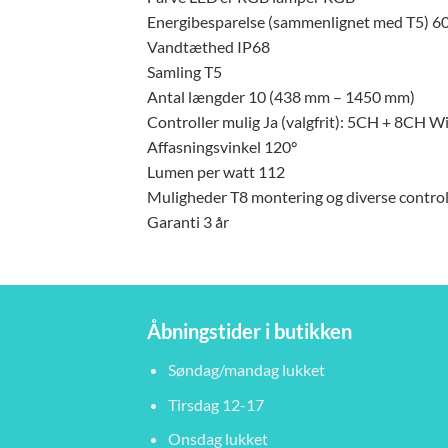
Energibesparelse (sammenlignet med T5) 6
Vandtæthed IP68
Samling T5
Antal længder 10 (438 mm – 1450 mm)
Controller mulig Ja (valgfrit): 5CH + 8CH Wi
Affasningsvinkel 120°
Lumen per watt 112
Muligheder T8 montering og diverse control
Garanti 3 år
Åbningstider i butikken
Søndag/mandag lukket
Tirsdag 12-17
Onsdag lukket