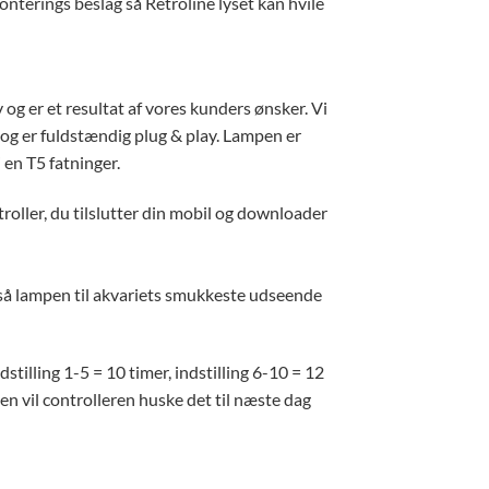
nterings beslag så Retroline lyset kan hvile
g er et resultat af vores kunders ønsker. Vi
 og er fuldstændig plug & play. Lampen er
en T5 fatninger.
roller, du tilslutter din mobil og downloader
gså lampen til akvariets smukkeste udseende
stilling 1-5 = 10 timer, indstilling 6-10 = 12
ften vil controlleren huske det til næste dag