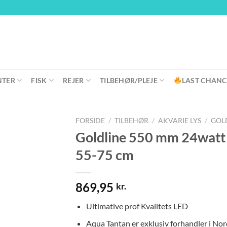
NTER
FISK
REJER
TILBEHØR/PLEJE
LAST CHANC
FORSIDE
/
TILBEHØR
/
AKVARIE LYS
/
GOL
Goldline 550 mm 24watt 
55-75 cm
869,95
kr.
Ultimative prof Kvalitets LED
Aqua Tantan er exklusiv forhandler i No