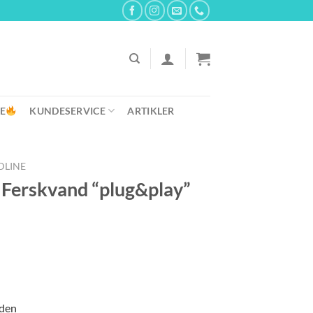
E
KUNDESERVICE
ARTIKLER
DLINE
Ferskvand “plug&play”
rden