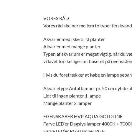
VORES RÅD
Vores råd skelner mellem to typer ferskvand
Akvarier med ikke til få planter
Akvarier med mange planter
Typen af ​​akvarium er meget vigtig, når du 
vi lavet forskellige sæt baseret på ovenståen
Hvis du foretrækker at købe en lampe separat
Akvarietype Antal lamper pr. 50 cm dybde ak
Lidt til ingen planter 1 lampe
Mange planter 2 lamper
EGENSKABER HVP AQUA GOLDLINE
Farve LED’er Dagslys lamper 4000K + 7000
Farve LED’er RGB lamper RGB