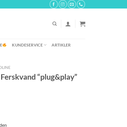
E
KUNDESERVICE
ARTIKLER
DLINE
Ferskvand “plug&play”
rden