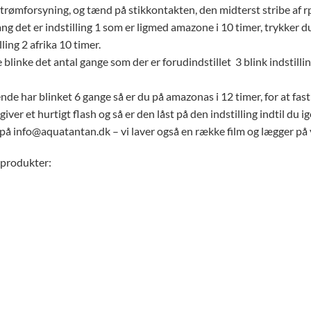
strømforsyning, og tænd på stikkontakten, den midterst stribe af rpg
ang det er indstilling 1 som er ligmed amazone i 10 timer, trykker du
ling 2 afrika 10 timer.
 blinke det antal gange som der er forudindstillet 3 blink indstilling 
nde har blinket 6 gange så er du på amazonas i 12 timer, for at f
ver et hurtigt flash og så er den låst på den indstilling indtil du i
 på info@aquatantan.dk – vi laver også en række film og lægger på
 produkter: