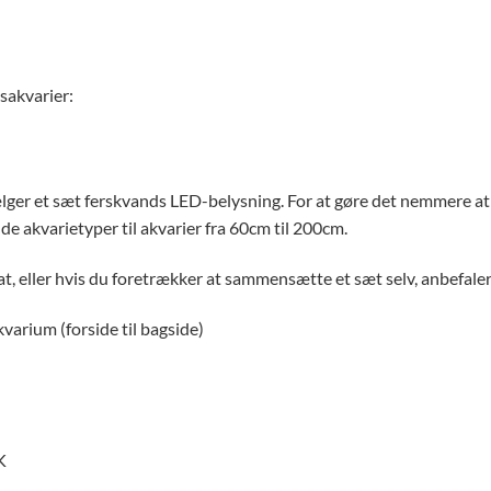
sakvarier:
vælger et sæt ferskvands LED-belysning. For at gøre det nemmere a
de akvarietyper til akvarier fra 60cm til 200cm.
, eller hvis du foretrækker at sammensætte et sæt selv, anbefaler
varium (forside til bagside)
K