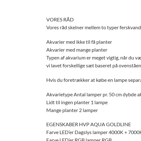
VORES RÅD
Vores råd skelner mellem to typer ferskvand
Akvarier med ikke til få planter
Akvarier med mange planter
Typen af ​​akvarium er meget vigtig, når du 
vi lavet forskellige sæt baseret på ovenståen
Hvis du foretrækker at købe en lampe separat
Akvarietype Antal lamper pr. 50 cm dybde ak
Lidt til ingen planter 1 lampe
Mange planter 2 lamper
EGENSKABER HVP AQUA GOLDLINE
Farve LED’er Dagslys lamper 4000K + 7000
Farve LED’er RGB lamper RGB