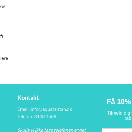
0 %
fi
lere
Kontakt
Få 10% 
Email:
info@aquatantan.dk
Tilmeld dig
Telefon: 3138 1588
rab
Skulle vi ikke tage telefonen er det