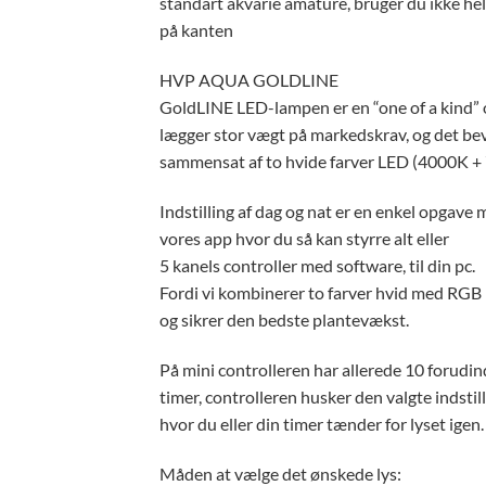
standart akvarie amature, bruger du ikke hel
på kanten
HVP AQUA GOLDLINE
GoldLINE LED-lampen er en “one of a kind” o
lægger stor vægt på markedskrav, og det bevi
sammensat af to hvide farver LED (4000K + 
Indstilling af dag og nat er en enkel opgave 
vores app hvor du så kan styrre alt eller
5 kanels controller med software, til din pc.
Fordi vi kombinerer to farver hvid med RGB 
og sikrer den bedste plantevækst.
På mini controlleren har allerede 10 forudinds
timer, controlleren husker den valgte indstill
hvor du eller din timer tænder for lyset igen.
Måden at vælge det ønskede lys: