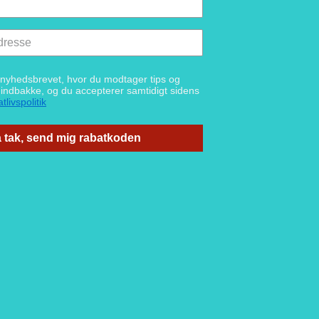
g nyhedsbrevet, hvor du modtager tips og
n indbakke, og du accepterer samtidigt sidens
tlivspolitik
 tak, send mig rabatkoden