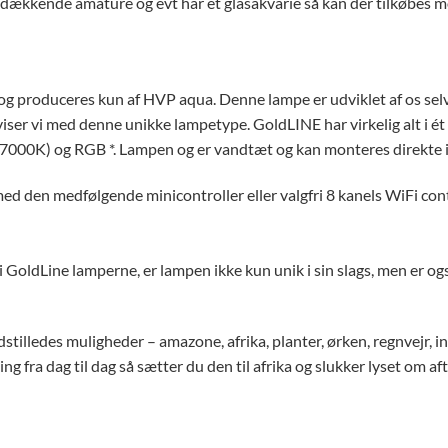
dækkende amature og evt har et glasakvarie så kan der tilkøbes mo
g produceres kun af HVP aqua. Denne lampe er udviklet af os selv o
ser vi med denne unikke lampetype. GoldLINE har virkelig alt i ét
7000K) og RGB *. Lampen og er vandtæt og kan monteres direkte i 
med den medfølgende minicontroller eller valgfri 8 kanels WiFi cont
i GoldLine lamperne, er lampen ikke kun unik i sin slags, men er o
tilledes muligheder – amazone, afrika, planter, ørken, regnvejr, ind
ing fra dag til dag så sætter du den til afrika og slukker lyset om a