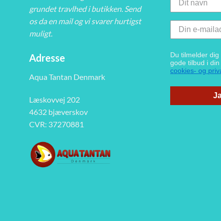
grundet travlhed i butikken. Send
os da en mail og vi svarer hurtigst
muligt.
Du tilmelder di
Adresse
gode tilbud i di
cookies- og priva
Aqua Tantan Denmark
Ja
Læskovvej 202
4632 bjæverskov
CVR: 37270881