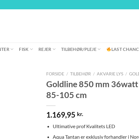
NTER
FISK
REJER
TILBEHØR/PLEJE
LAST CHANC
FORSIDE
/
TILBEHØR
/
AKVARIE LYS
/
GOL
Goldline 850 mm 36watt 
85-105 cm
1.169,95
kr.
Ultimative prof Kvalitets LED
Aqua Tantan er exklusiv forhandler i No