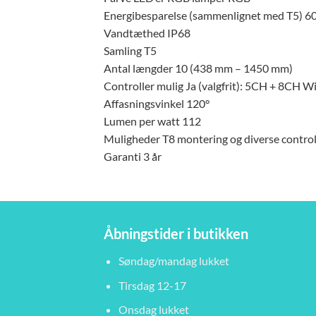
Energibesparelse (sammenlignet med T5) 6
Vandtæthed IP68
Samling T5
Antal længder 10 (438 mm – 1450 mm)
Controller mulig Ja (valgfrit): 5CH + 8CH Wi
Affasningsvinkel 120°
Lumen per watt 112
Muligheder T8 montering og diverse control
Garanti 3 år
Åbningstider i butikken
Søndag/mandag lukket
Tirsdag 12-17
Onsdag lukket