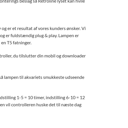
nterings beslag så Retroline lyset kan hvile
g er et resultat af vores kunders ønsker. Vi
 og er fuldstændig plug & play. Lampen er
en T5 fatninger.
roller, du tilslutter din mobil og downloader
gså lampen til akvariets smukkeste udseende
stilling 1-5 = 10 timer, indstilling 6-10 = 12
ften vil controlleren huske det til næste dag