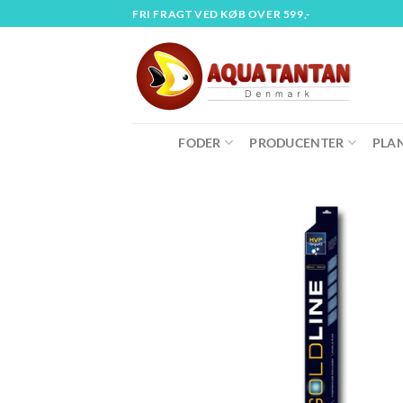
Fortsæt
FRI FRAGT VED KØB OVER 599,-
til
indhold
FODER
PRODUCENTER
PLA