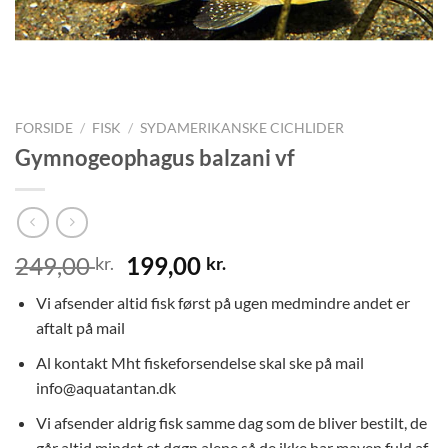
FORSIDE
/
FISK
/
SYDAMERIKANSKE CICHLIDER
Gymnogeophagus balzani vf
Den
Den
249,00
199,00
kr.
kr.
oprindelige
aktuelle
Vi afsender altid fisk først på ugen medmindre andet er
pris
pris
aftalt på mail
var:
er:
249,00 kr..
199,00 kr..
Al kontakt Mht fiskeforsendelse skal ske på mail
info@aquatantan.dk
Vi afsender aldrig fisk samme dag som de bliver bestilt, de
går altid mindst et døgn alene så de ikke har maven fuld af