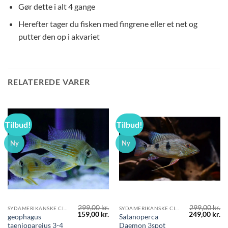
Gør dette i alt 4 gange
Herefter tager du fisken med fingrene eller et net og
putter den op i akvariet
RELATEREDE VARER
Tilbud!
Tilbud!
Ny
Ny
299,00
kr.
299,00
kr.
SYDAMERIKANSKE CICHLIDER
SYDAMERIKANSKE CICHLIDER
Den
Den
Den
D
159,00
kr.
249,00
kr.
geophagus
Satanoperca
oprindelige
aktuelle
oprindelige
ak
taeniopareius 3-4
Daemon 3spot
pris
pris
pris
pr