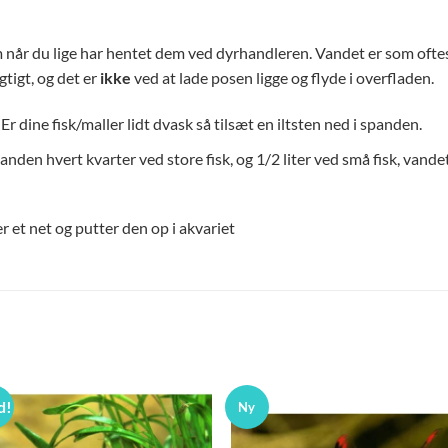
m når du lige har hentet dem ved dyrhandleren. Vandet er som oftest
gtigt, og det er
ikke
ved at lade posen ligge og flyde i overfladen.
Er dine fisk/maller lidt dvask så tilsæt en iltsten ned i spanden.
spanden hvert kvarter ved store fisk, og 1/2 liter ved små fisk, vande
r et net og putter den op i akvariet
d!
Ny