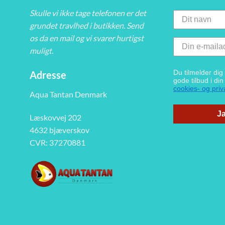
Skulle vi ikke tage telefonen er det
grundet travlhed i butikken. Send
os da en mail og vi svarer hurtigst
muligt.
Du tilmelder di
Adresse
gode tilbud i di
cookies- og priva
Aqua Tantan Denmark
Ja
Læskovvej 202
4632 bjæverskov
CVR: 37270881