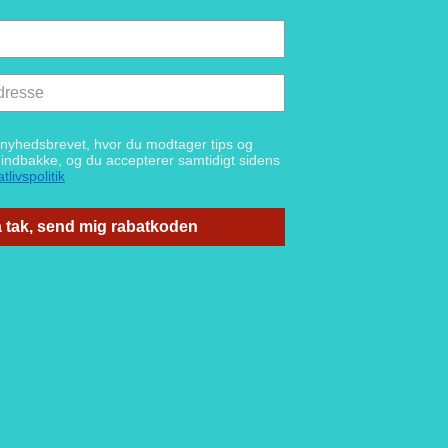
g nyhedsbrevet, hvor du modtager tips og
n indbakke, og du accepterer samtidigt sidens
tlivspolitik
 tak, send mig rabatkoden