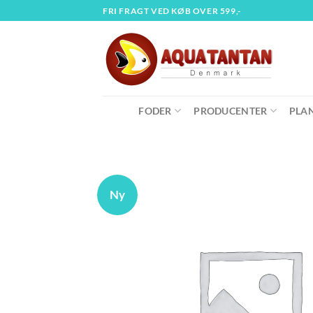
Fortsæt
FRI FRAGT VED KØB OVER 599,-
til
indhold
FODER
PRODUCENTER
PLA
Ny