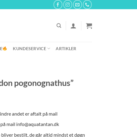
E
KUNDESERVICE
ARTIKLER
on pogonognathus”
indre andet er aftalt på mail
e på mail info@aquatantan.dk
liver bestilt, de går altid mindst et døgn