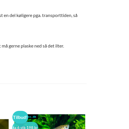
 en del køligere pga. transporttiden, så
t må gerne plaske ned så det ilter.
Tilbud!
ta 6 stk 198 kr