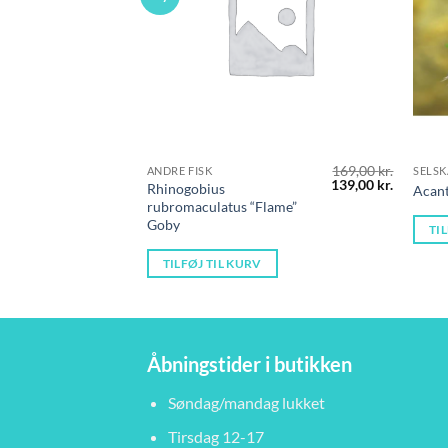
169,00
kr.
ANDRE FISK
SELSK
Den
Den
139,00
kr.
Rhinogobius
Acant
oprindelige
aktuelle
rubromaculatus “Flame”
pris
pris
Goby
var:
er:
TI
169,00 kr..
139,00 kr
TILFØJ TIL KURV
Åbningstider i butikken
Søndag/mandag lukket
Tirsdag 12-17