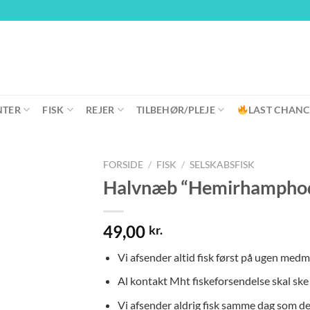
NTER
FISK
REJER
TILBEHØR/PLEJE
LAST CHANC
FORSIDE
/
FISK
/
SELSKABSFISK
Halvnæb “Hemirhamphod
49,00
kr.
Vi afsender altid fisk først på ugen medm
Al kontakt Mht fiskeforsendelse skal sk
Vi afsender aldrig fisk samme dag som de b