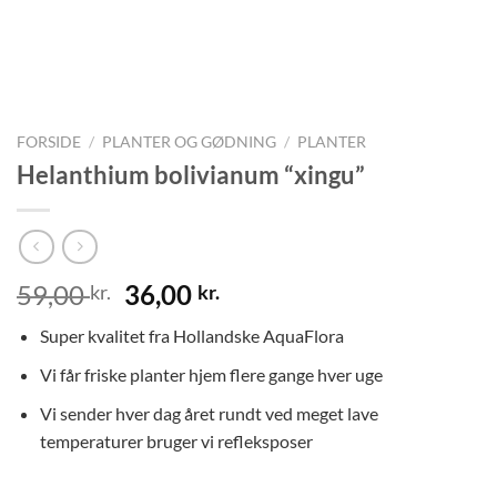
FORSIDE
/
PLANTER OG GØDNING
/
PLANTER
Helanthium bolivianum “xingu”
Den
Den
59,00
36,00
kr.
kr.
oprindelige
aktuelle
Super kvalitet fra Hollandske AquaFlora
pris
pris
var:
er:
Vi får friske planter hjem flere gange hver uge
59,00 kr..
36,00 kr..
Vi sender hver dag året rundt ved meget lave
temperaturer bruger vi refleksposer