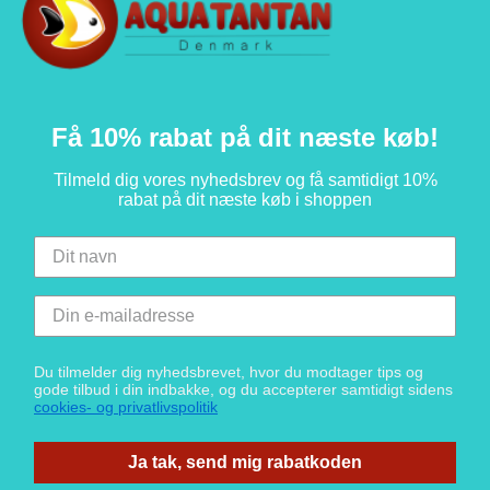
Få 10% rabat på dit næste køb!
Tilmeld dig vores nyhedsbrev og få samtidigt 10%
rabat på dit næste køb i shoppen
Du tilmelder dig nyhedsbrevet, hvor du modtager tips og
gode tilbud i din indbakke, og du accepterer samtidigt sidens
cookies- og privatlivspolitik
Ja tak, send mig rabatkoden