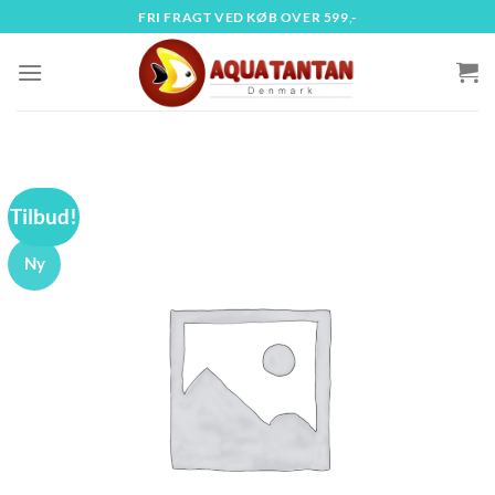
Fortsæt
FRI FRAGT VED KØB OVER 599,-
til
indhold
Tilbud!
Ny