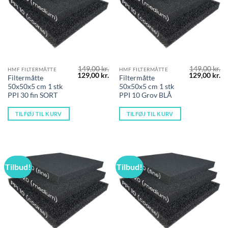
149,00
kr.
149,00
kr.
HMF FILTERMÅTTE
HMF FILTERMÅTTE
Den
Den
Den
D
129,00
kr.
129,00
kr.
Filtermåtte
Filtermåtte
oprindelige
aktuelle
oprindelige
ak
50x50x5 cm 1 stk
50x50x5 cm 1 stk
pris
pris
pris
pr
var:
er:
var:
er
PPI 30 fin SORT
PPI 10 Grov BLÅ
149,00 kr..
129,00 kr..
149,00 kr..
12
TILFØJ TIL KURV
TILFØJ TIL KURV
Tilbud!
Tilbud!