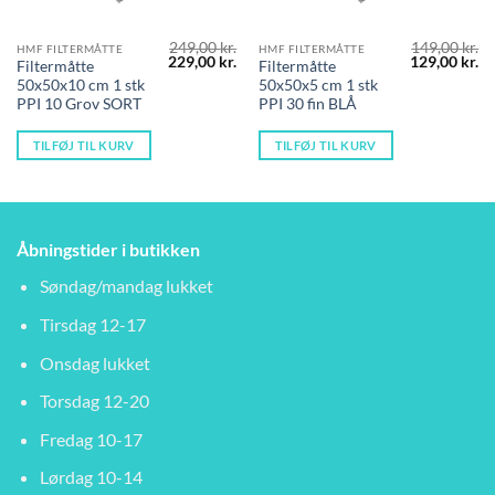
249,00
kr.
149,00
kr.
HMF FILTERMÅTTE
HMF FILTERMÅTTE
Den
Den
Den
D
229,00
kr.
129,00
kr.
Filtermåtte
Filtermåtte
oprindelige
aktuelle
oprindelige
ak
50x50x10 cm 1 stk
50x50x5 cm 1 stk
pris
pris
pris
pr
var:
er:
var:
er
PPI 10 Grov SORT
PPI 30 fin BLÅ
249,00 kr..
229,00 kr..
149,00 kr..
12
TILFØJ TIL KURV
TILFØJ TIL KURV
Åbningstider i butikken
Søndag/mandag lukket
Tirsdag 12-17
Onsdag lukket
Torsdag 12-20
Fredag 10-17
Lørdag 10-14