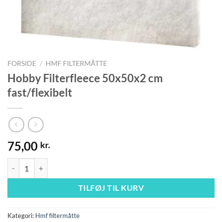
FORSIDE
/
HMF FILTERMÅTTE
Hobby Filterfleece 50x50x2 cm
fast/flexibelt
75,00
kr.
Hobby Filterfleece 50x50x2 cm fast/flexibelt antal
TILFØJ TIL KURV
Kategori:
Hmf filtermåtte