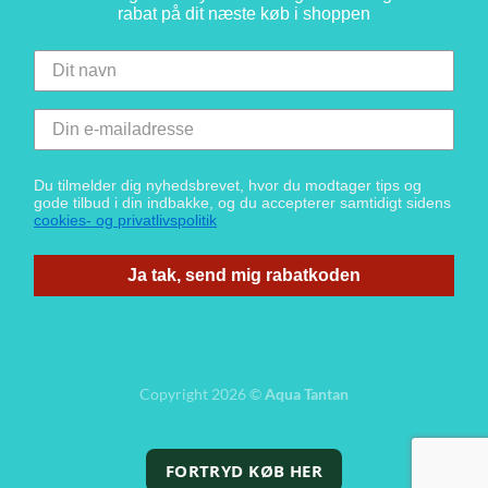
rabat på dit næste køb i shoppen
Du tilmelder dig nyhedsbrevet, hvor du modtager tips og
gode tilbud i din indbakke, og du accepterer samtidigt sidens
cookies- og privatlivspolitik
Ja tak, send mig rabatkoden
Copyright 2026 ©
Aqua Tantan
FORTRYD KØB HER