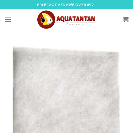
Fortsæt
FRI FRAGT VED KØB OVER 599,-
til
indhold