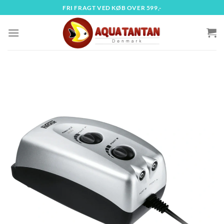
Fortsæt
FRI FRAGT VED KØB OVER 599,-
til
indhold