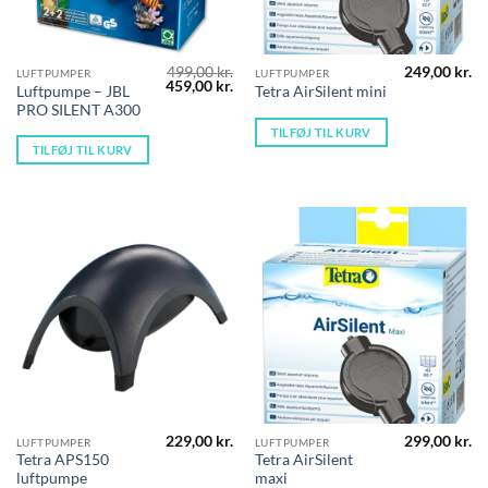
499,00
kr.
249,00
kr.
LUFTPUMPER
LUFTPUMPER
Den
Den
459,00
kr.
Luftpumpe – JBL
Tetra AirSilent mini
oprindelige
aktuelle
PRO SILENT A300
pris
pris
var:
er:
TILFØJ TIL KURV
499,00 kr..
459,00 kr..
TILFØJ TIL KURV
229,00
kr.
299,00
kr.
LUFTPUMPER
LUFTPUMPER
Tetra APS150
Tetra AirSilent
luftpumpe
maxi