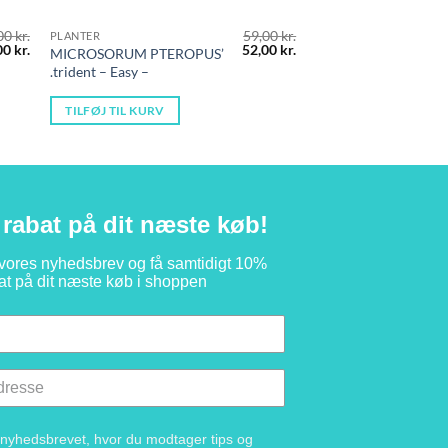
00
kr.
59,00
kr.
PLANTER
n
Den
Den
Den
00
kr.
52,00
kr.
MICROSORUM PTEROPUS’
indelige
aktuelle
oprindelige
aktuelle
.trident – Easy –
pris
pris
pris
er:
var:
er:
0 kr..
49,00 kr..
59,00 kr..
52,00 kr..
TILFØJ TIL KURV
rabat på dit næste køb!
 vores nyhedsbrev og få samtidigt 10%
at på dit næste køb i shoppen
g nyhedsbrevet, hvor du modtager tips og