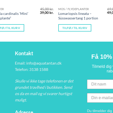
45,00
kr.
69,
TER
MOS / FLYDEPLANTER
Den
Den
De
39,00
kr.
49,
ia cardinalis ‘Mini’
Lomariopsis lineata –
oprindelige
aktuelle
opr
 plante”
Süsswassertang 1 portion
pris
pris
pris
var:
er:
var:
45,00 kr..
39,00 kr..
69,0
LFØJ TIL KURV
TILFØJ TIL KURV
Kontakt
Få 10% 
Email:
info@aquatantan.dk
Tilmeld dig
Telefon: 3138 1588
rab
Skulle vi ikke tage telefonen er det
grundet travlhed i butikken. Send
os da en mail og vi svarer hurtigst
muligt.
Du tilmelder di
Adresse