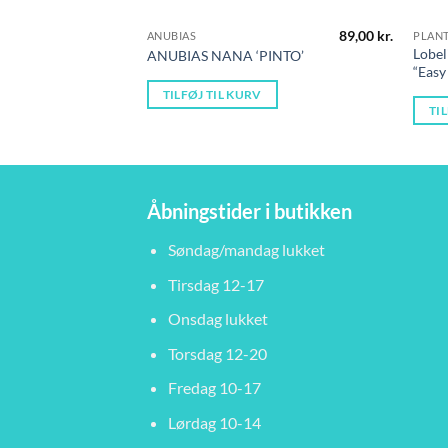
89,00
kr.
ANUBIAS
PLAN
Lobel
ANUBIAS NANA ‘PINTO’
“Easy
TILFØJ TIL KURV
TI
Åbningstider i butikken
Søndag/mandag lukket
Tirsdag 12-17
Onsdag lukket
Torsdag 12-20
Fredag 10-17
Lørdag 10-14