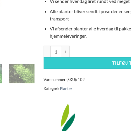
Vi sender hver dag året rundt ved meget 
Alle planter bliver sendt i pose der er s
transport
Vi afsender planter alle hverdag til pakk
hjemmeleveringer.
HYDROCOTYLE CF. TRIPARTITA - Easy - antal
TILFØJ 
Varenummer (SKU):
102
Kategori:
Planter