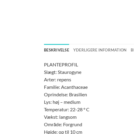
BESKRIVELSE
YDERLIGERE INFORMATION
B
PLANTEPROFIL
Slægt: Staurogyne
Arter: repens
Familie: Acanthaceae
Oprindelse: Brasilien
Lys: høj – medium
Temperatur: 22-28 ° C
Vækst: langsom
Område: Forgrund
Højde: op til 10 cm