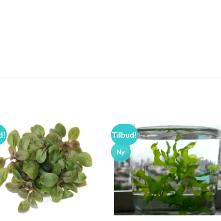
d!
Tilbud!
Ny