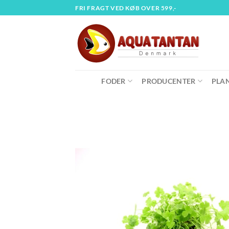
Fortsæt
FRI FRAGT VED KØB OVER 599,-
til
indhold
FODER
PRODUCENTER
PLA