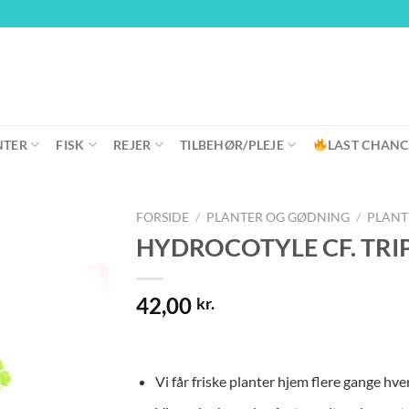
NTER
FISK
REJER
TILBEHØR/PLEJE
LAST CHANC
FORSIDE
/
PLANTER OG GØDNING
/
PLANT
HYDROCOTYLE CF. TRIPA
42,00
kr.
Vi får friske planter hjem flere gange hve