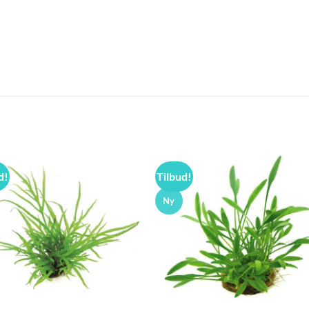
d!
Tilbud!
Ny