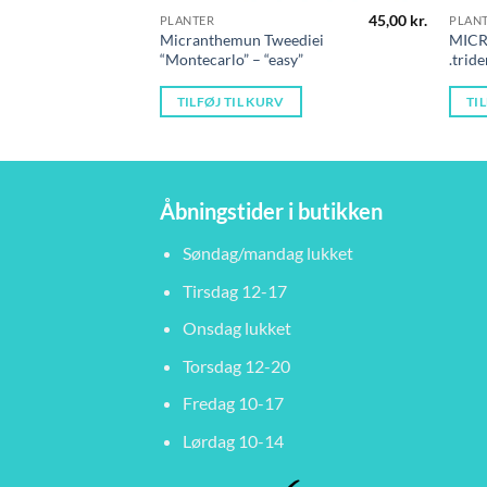
45,00
kr.
PLANTER
PLAN
Micranthemun Tweediei
MICR
“Montecarlo” – “easy”
.tride
TILFØJ TIL KURV
TI
Åbningstider i butikken
Søndag/mandag lukket
Tirsdag 12-17
Onsdag lukket
Torsdag 12-20
Fredag 10-17
Lørdag 10-14