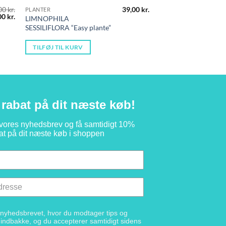
00
kr.
39,00
kr.
PLANTER
n
Den
00
kr.
LIMNOPHILA
indelige
aktuelle
SESSILIFLORA “Easy plante”
pris
er:
0 kr..
40,00 kr..
TILFØJ TIL KURV
rabat på dit næste køb!
 vores nyhedsbrev og få samtidigt 10%
at på dit næste køb i shoppen
g nyhedsbrevet, hvor du modtager tips og
n indbakke, og du accepterer samtidigt sidens