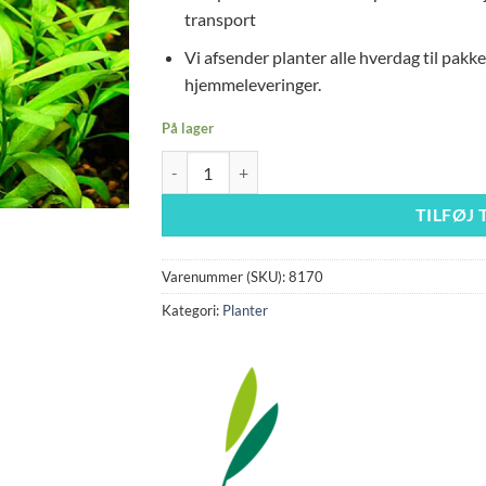
transport
Vi afsender planter alle hverdag til pakk
hjemmeleveringer.
På lager
Hygrophila polysperma antal
TILFØJ 
Varenummer (SKU):
8170
Kategori:
Planter