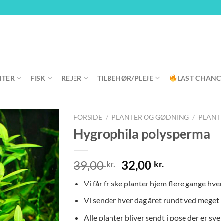
NTER
FISK
REJER
TILBEHØR/PLEJE
LAST CHANC
FORSIDE
/
PLANTER OG GØDNING
/
PLANT
Hygrophila polysperma
Den
Den
39,00
32,00
kr.
kr.
oprindelige
aktuelle
Vi får friske planter hjem flere gange hve
pris
pris
var:
er:
Vi sender hver dag året rundt ved meget 
39,00 kr..
32,00 kr..
Alle planter bliver sendt i pose der er s