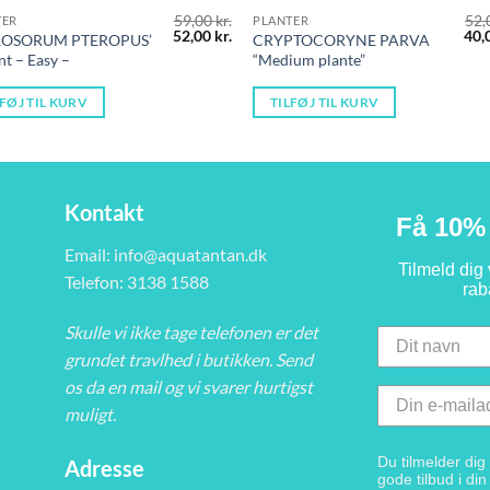
59,00
kr.
52,
TER
PLANTER
Den
Den
De
52,00
kr.
40,
OSORUM PTEROPUS’
CRYPTOCORYNE PARVA
oprindelige
aktuelle
opr
nt – Easy –
“Medium plante”
pris
pris
pris
var:
er:
var:
59,00 kr..
52,00 kr..
52,0
LFØJ TIL KURV
TILFØJ TIL KURV
Kontakt
Få 10% 
Email:
info@aquatantan.dk
Tilmeld dig
Telefon: 3138 1588
rab
Skulle vi ikke tage telefonen er det
grundet travlhed i butikken. Send
os da en mail og vi svarer hurtigst
muligt.
Du tilmelder di
Adresse
gode tilbud i di