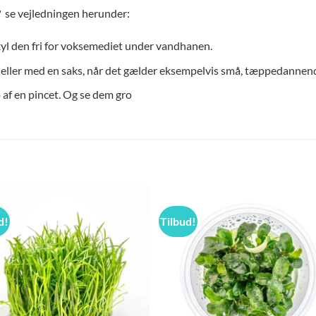
 se vejledningen herunder:
skyl den fri for voksemediet under vandhanen.
e eller med en saks, når det gælder eksempelvis små, tæppedannend
 af en pincet. Og se dem gro
d!
Tilbud!