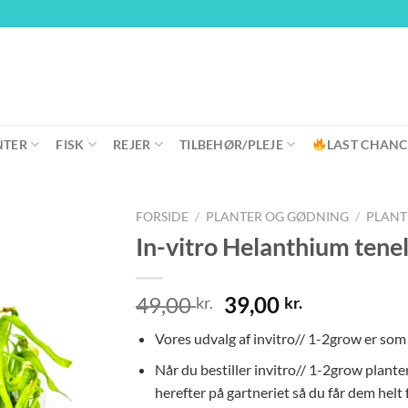
NTER
FISK
REJER
TILBEHØR/PLEJE
LAST CHANC
FORSIDE
/
PLANTER OG GØDNING
/
PLANT
In-vitro Helanthium tene
Den
Den
49,00
39,00
kr.
kr.
oprindelige
aktuelle
Vores udvalg af invitro// 1-2grow er so
pris
pris
var:
er:
Når du bestiller invitro// 1-2grow plant
49,00 kr..
39,00 kr..
herefter på gartneriet så du får dem helt f