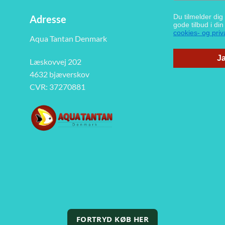
Du tilmelder di
Adresse
gode tilbud i di
cookies- og priva
Aqua Tantan Denmark
Ja
Læskovvej 202
4632 bjæverskov
CVR: 37270881
FORTRYD KØB HER