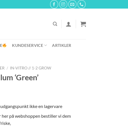
E
KUNDESERVICE
ARTIKLER
ER
/
IN-VITRO // 1-2 GROW
llum ‘Green’
m udgangspunkt ikke en lagervare
er her på webshoppen bestiller vi dem
riske,