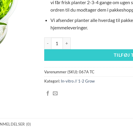
vi får frisk planter 2-3-4 gange om ugen s
ordren til du modtager dem i pakkeshop
Vi afsender planter alle hverdag til pakk
hjemmeleveringer.
In-vitro Helanthium tenellum 'Green' antal
TILFØJ 
Varenummer (SKU):
067A TC
Kategori:
In-vitro // 1-2 Grow
NMELDELSER (0)