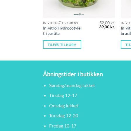
52,00
kr.
IN-VITRO // 1-2 GROW
IN-VI
Den
Den
39,00
kr.
In-vitro Hydrocotyle
In-vi
oprindelige
aktuelle
tripartita
brasi
pris
pris
var:
er:
52,00 kr..
39,00 kr.
TILFØJ TIL KURV
TI
Åbningstider i butikken
Søndag/mandag lukket
Tirsdag 12-17
Onsdag lukket
Torsdag 12-20
Fredag 10-17