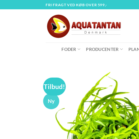
Fortsæt
FRI FRAGT VED KØB OVER 599,-
til
indhold
FODER
PRODUCENTER
PLA
Tilbud!
Ny