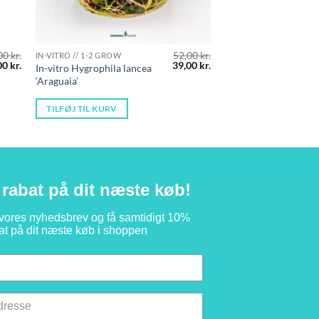
00
kr.
52,00
kr.
IN-VITRO // 1-2 GROW
n
Den
Den
Den
00
kr.
39,00
kr.
In-vitro Hygrophila lancea
indelige
aktuelle
oprindelige
aktuelle
‘Araguaia’
pris
pris
pris
er:
var:
er:
0 kr..
59,00 kr..
52,00 kr..
39,00 kr..
TILFØJ TIL KURV
rabat på dit næste køb!
 vores nyhedsbrev og få samtidigt 10%
at på dit næste køb i shoppen