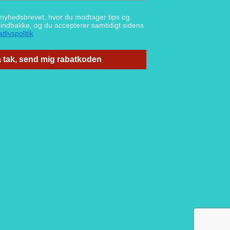
g nyhedsbrevet, hvor du modtager tips og
n indbakke, og du accepterer samtidigt sidens
tlivspolitik
 tak, send mig rabatkoden