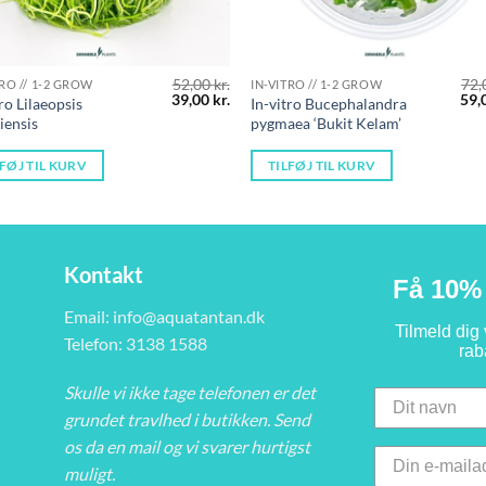
52,00
kr.
72,
TRO // 1-2 GROW
IN-VITRO // 1-2 GROW
Den
Den
De
39,00
kr.
59,
tro Lilaeopsis
In-vitro Bucephalandra
oprindelige
aktuelle
opr
liensis
pygmaea ‘Bukit Kelam’
pris
pris
pris
var:
er:
var:
.
52,00 kr..
39,00 kr..
72,0
LFØJ TIL KURV
TILFØJ TIL KURV
Kontakt
Få 10% 
Email:
info@aquatantan.dk
Tilmeld dig
Telefon: 3138 1588
rab
Skulle vi ikke tage telefonen er det
grundet travlhed i butikken. Send
os da en mail og vi svarer hurtigst
muligt.