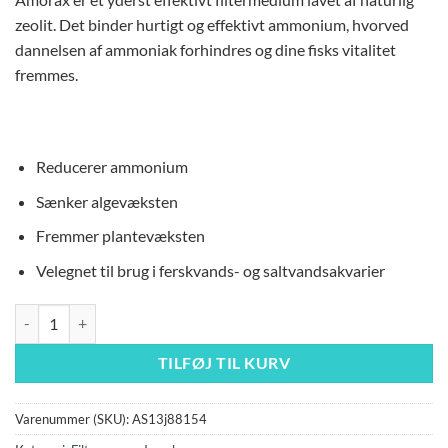
pris
pris
zeolit. Det binder hurtigt og effektivt ammonium, hvorved
var:
er:
dannelsen af ​​ammoniak forhindres og dine fisks vitalitet
135,00 kr..
95,00 kr..
fremmes.
Reducerer ammonium
Sænker algevæksten
Fremmer plantevæksten
Velegnet til brug i ferskvands- og saltvandsakvarier
JUWEL Amorax XLarge - Ammoniumfjerner antal
TILFØJ TIL KURV
Varenummer (SKU):
AS13j88154