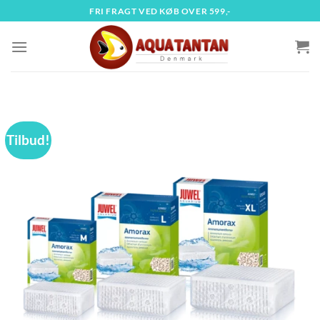
Fortsæt
FRI FRAGT VED KØB OVER 599,-
til
indhold
Tilbud!