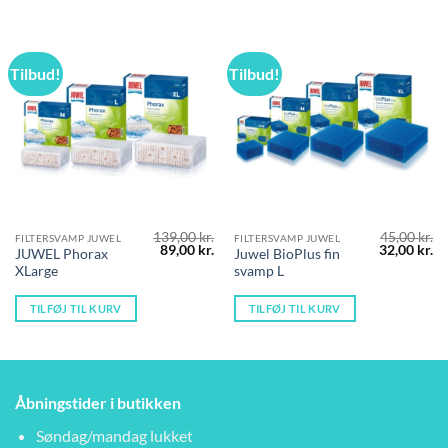
Tilbud!
Tilbud!
139,00
kr.
45,00
kr.
FILTERSVAMP JUWEL
FILTERSVAMP JUWEL
Den
Den
Den
D
89,00
kr.
32,00
kr.
JUWEL Phorax
Juwel BioPlus fin
oprindelige
aktuelle
oprindelig
ak
XLarge
svamp L
pris
pris
pris
pr
var:
er:
var:
er
139,00 kr..
89,00 kr..
45,00 kr..
32
TILFØJ TIL KURV
TILFØJ TIL KURV
Åbningstider i butikken
Søndag/mandag lukket