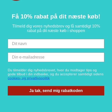
Få 10% rabat på dit næste køb!
Tilmeld dig vores nyhedsbrev og få samtidigt 10%
rabat på dit næste køb i shoppen
Du tilmelder dig nyhedsbrevet, hvor du modtager tips og
gode tilbud i din indbakke, og du accepterer samtidigt sidens
cookies- og privatlivspolitik
Ja tak, send mig rabatkoden