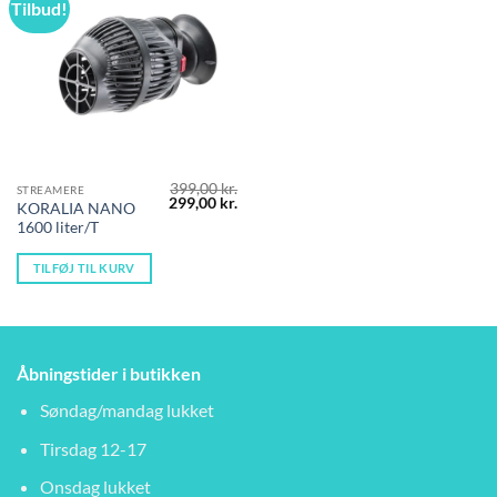
Tilbud!
399,00
kr.
STREAMERE
Den
Den
299,00
kr.
KORALIA NANO
oprindelige
aktuelle
1600 liter/T
pris
pris
var:
er:
399,00 kr..
299,00 kr..
TILFØJ TIL KURV
Åbningstider i butikken
Søndag/mandag lukket
Tirsdag 12-17
Onsdag lukket