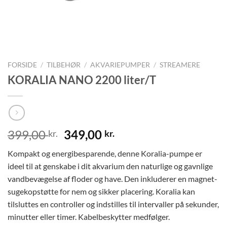
FORSIDE
/
TILBEHØR
/
AKVARIEPUMPER
/
STREAMERE
KORALIA NANO 2200 liter/T
Den
Den
399,00
349,00
kr.
kr.
oprindelige
aktuelle
Kompakt og energibesparende, denne Koralia-pumpe er
pris
pris
ideel til at genskabe i dit akvarium den naturlige og gavnlige
var:
er:
vandbevægelse af floder og have. Den inkluderer en magnet-
399,00 kr..
349,00 kr..
sugekopstøtte for nem og sikker placering. Koralia kan
tilsluttes en controller og indstilles til intervaller på sekunder,
minutter eller timer. Kabelbeskytter medfølger.