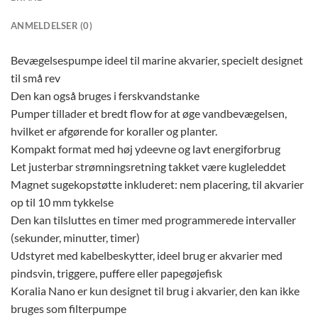
ANMELDELSER (0)
Bevægelsespumpe ideel til marine akvarier, specielt designet
til små rev
Den kan også bruges i ferskvandstanke
Pumper tillader et bredt flow for at øge vandbevægelsen,
hvilket er afgørende for koraller og planter.
Kompakt format med høj ydeevne og lavt energiforbrug
Let justerbar strømningsretning takket være kugleleddet
Magnet sugekopstøtte inkluderet: nem placering, til akvarier
op til 10 mm tykkelse
Den kan tilsluttes en timer med programmerede intervaller
(sekunder, minutter, timer)
Udstyret med kabelbeskytter, ideel brug er akvarier med
pindsvin, triggere, puffere eller papegøjefisk
Koralia Nano er kun designet til brug i akvarier, den kan ikke
bruges som filterpumpe