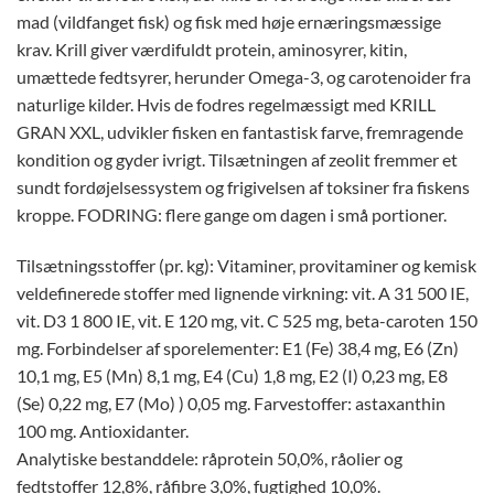
mad (vildfanget fisk) og fisk med høje ernæringsmæssige
krav. Krill giver værdifuldt protein, aminosyrer, kitin,
umættede fedtsyrer, herunder Omega-3, og carotenoider fra
naturlige kilder. Hvis de fodres regelmæssigt med KRILL
GRAN XXL, udvikler fisken en fantastisk farve, fremragende
kondition og gyder ivrigt. Tilsætningen af zeolit fremmer et
sundt fordøjelsessystem og frigivelsen af toksiner fra fiskens
kroppe. FODRING: flere gange om dagen i små portioner.
Tilsætningsstoffer (pr. kg): Vitaminer, provitaminer og kemisk
veldefinerede stoffer med lignende virkning: vit. A 31 500 IE,
vit. D3 1 800 IE, vit. E 120 mg, vit. C 525 mg, beta-caroten 150
mg. Forbindelser af sporelementer: E1 (Fe) 38,4 mg, E6 (Zn)
10,1 mg, E5 (Mn) 8,1 mg, E4 (Cu) 1,8 mg, E2 (I) 0,23 mg, E8
(Se) 0,22 mg, E7 (Mo) ) 0,05 mg. Farvestoffer: astaxanthin
100 mg. Antioxidanter.
Analytiske bestanddele: råprotein 50,0%, råolier og
fedtstoffer 12,8%, råfibre 3,0%, fugtighed 10,0%.