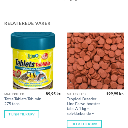
RELATEREDE VARER
89,95
kr.
199,95
kr.
MALLEPILLER
MALLEPILLER
Tetra Tablets Tabimin
Tropical Breeder
275 tabs
Line Farve-booster
tabs A 1 kg –
selvklæbende –
TILFØJ TIL KURV
TILFØJ TIL KURV