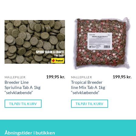
199,95
kr.
199,95
kr.
MALLEPILLER
MALLEPILLER
Breeder Line
Tropical Breeder
Spriulina Tab A 1kg
line Mix Tab A 1kg
“selvklæbende”
“selvklæbende”
TILFØJ TIL KURV
TILFØJ TIL KURV
Åbningstider i butikken