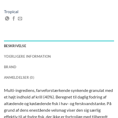
Tropical
BESKRIVELSE
YDERLIGERE INFORMATION
BRAND
ANMELDELSER (0)
Multi-ingrediens, farveforstærkende synkende granulat med
et højt indhold af krill (40%). Beregnet til daglig fodring af
altædende og kødædende fisk i hav- og ferskvandstanke. På
grund af dens enestående velsmag viser den sig særlig
effektiv til at fodre fisk, der ikke er fortrolige med tilberedt