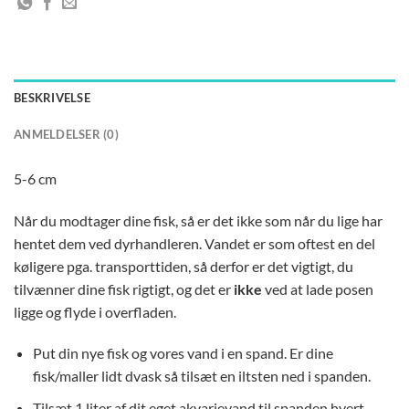
BESKRIVELSE
ANMELDELSER (0)
5-6 cm
Når du modtager dine fisk, så er det ikke som når du lige har
hentet dem ved dyrhandleren. Vandet er som oftest en del
køligere pga. transporttiden, så derfor er det vigtigt, du
tilvænner dine fisk rigtigt, og det er
ikke
ved at lade posen
ligge og flyde i overfladen.
Put din nye fisk og vores vand i en spand. Er dine
fisk/maller lidt dvask så tilsæt en iltsten ned i spanden.
Tilsæt 1 liter af dit eget akvarievand til spanden hvert