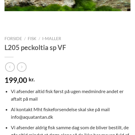
FORSIDE
/
FISK
/
I-MALLER
L205 peckoltia sp VF
199,00
kr.
Vi afsender altid fisk først på ugen medmindre andet er
aftalt på mail
Al kontakt Mht fiskeforsendelse skal ske på mail
info@aquatantan.dk
Vi afsender aldrig fisk samme dag som de bliver bestilt, de
går altid mindst et døgn alene så de ikke har maven fuld af