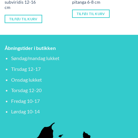
var:
er:
subviridis 12-16
pitanga 6-8 cm
1.200,00 kr..
850,00 kr..
cm
TILFØJ TIL KURV
TILFØJ TIL KURV
Åbningstider i butikken
Søndag/mandag lukket
Tirsdag 12-17
Onsdag lukket
Torsdag 12-20
Fredag 10-17
Lørdag 10-14