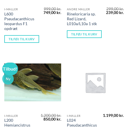
999,00
kr.
299,00
kr.
I-MALLER
ANDRE MALLER
Den
Den
Den
D
749,00
kr.
239,00
kr.
L600
Rineloricaria sp.
oprindelige
aktuelle
oprindelige
ak
Pseudacanthicus
Red Lizard,
pris
pris
pris
pr
var:
er:
var:
er
leopardus F1
L010a/L10a 1 stk
999,00 kr..
749,00 kr..
299,00 kr..
23
opdræt
TILFØJ TIL KURV
TILFØJ TIL KURV
Tilbud!
Ny
1.200,00
kr.
1.199,00
kr.
I-MALLER
I-MALLER
Den
Den
850,00
kr.
L200
L024
oprindelige
aktuelle
Hemiancistrus
Pseudacanthicus
pris
pris