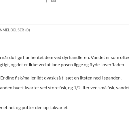
NMELDELSER (0)
m når du lige har hentet dem ved dyrhandleren. Vandet er som oftest
gtigt, og det er
ikke
ved at lade posen ligge og flyde i overfladen.
Er dine fisk/maller lidt dvask så tilsæt en iltsten ned i spanden.
spanden hvert kvarter ved store fisk, og 1/2 liter ved små fisk, vande
r et net og putter den op i akvariet