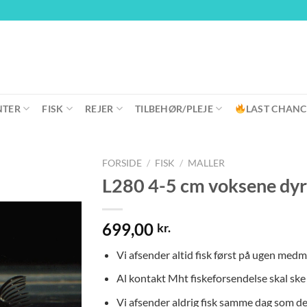
NTER
FISK
REJER
TILBEHØR/PLEJE
LAST CHANC
FORSIDE
/
FISK
/
MALLER
L280 4-5 cm voksene dyr
699,00
kr.
Vi afsender altid fisk først på ugen medm
Al kontakt Mht fiskeforsendelse skal sk
Vi afsender aldrig fisk samme dag som de b