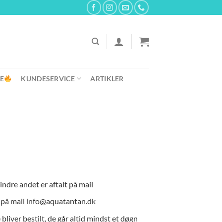
E
KUNDESERVICE
ARTIKLER
indre andet er aftalt på mail
e på mail info@aquatantan.dk
liver bestilt, de går altid mindst et døgn