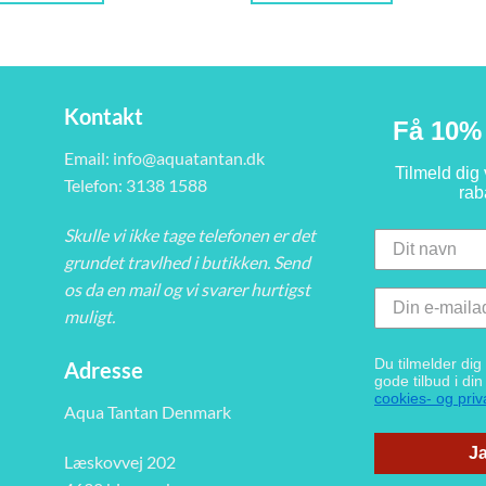
Kontakt
Få 10% 
Email:
info@aquatantan.dk
Tilmeld dig
Telefon: 3138 1588
rab
Skulle vi ikke tage telefonen er det
grundet travlhed i butikken. Send
os da en mail og vi svarer hurtigst
muligt.
Du tilmelder di
Adresse
gode tilbud i di
cookies- og priva
Aqua Tantan Denmark
Ja
Læskovvej 202