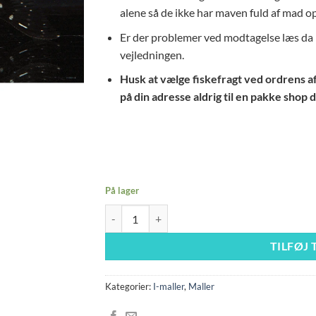
alene så de ikke har maven fuld af mad op
Er der problemer ved modtagelse læs da h
vejledningen.
Husk at vælge fiskefragt ved ordrens afsl
på din adresse aldrig til en pakke shop d
På lager
L280 4-5 cm voksene dyr antal
TILFØJ 
Kategorier:
I-maller
,
Maller