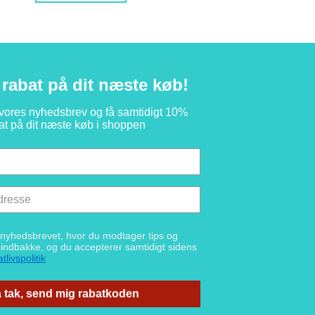
rabat på dit næste køb!
 vores nyhedsbrev og få samtidigt 10%
at på dit næste køb i shoppen
g nyhedsbrevet, hvor du modtager tips og
n indbakke, og du accepterer samtidigt sidens
tlivspolitik
 tak, send mig rabatkoden