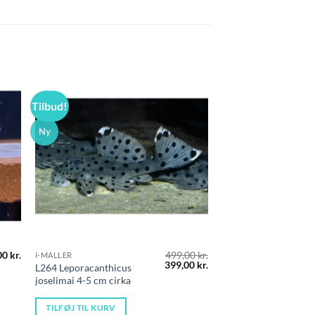
Tilbud!
Ny
00
kr.
499,00
kr.
I-MALLER
Den
Den
399,00
kr.
L264 Leporacanthicus
oprindelige
aktuelle
joselimai 4-5 cm cirka
pris
pris
var:
er:
499,00 kr..
399,00 kr..
TILFØJ TIL KURV