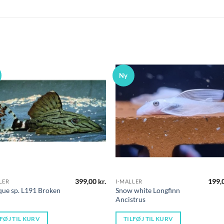
Ny
399,00
kr.
199,
LER
I-MALLER
ue sp. L191 Broken
Snow white Longfinn
Ancistrus
LFØJ TIL KURV
TILFØJ TIL KURV