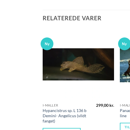
RELATEREDE VARER
Ny
Ny
299,00
kr.
I-MALLER
I-MAL
Hypancistrus sp. L 136 b
Panaq
Demini- Angelicus (vildt
line
fanget)
TI