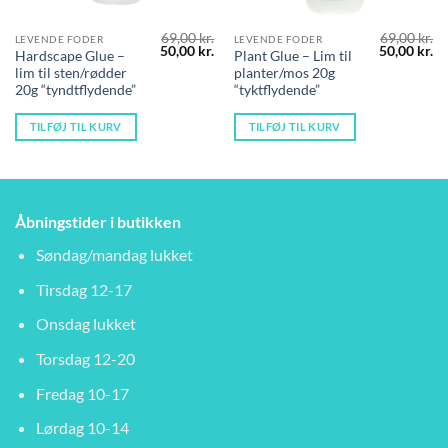
69,00
kr.
69,00
kr.
LEVENDE FODER
LEVENDE FODER
Den
Den
Den
D
50,00
kr.
50,00
kr.
Hardscape Glue –
Plant Glue – Lim til
oprindelige
aktuelle
oprindelig
ak
lim til sten/rødder
planter/mos 20g
pris
pris
pris
pr
var:
er:
var:
er
20g “tyndtflydende”
“tyktflydende”
69,00 kr..
50,00 kr..
69,00 kr..
50
TILFØJ TIL KURV
TILFØJ TIL KURV
Åbningstider i butikken
Søndag/mandag lukket
Tirsdag 12-17
Onsdag lukket
Torsdag 12-20
Fredag 10-17
Lørdag 10-14