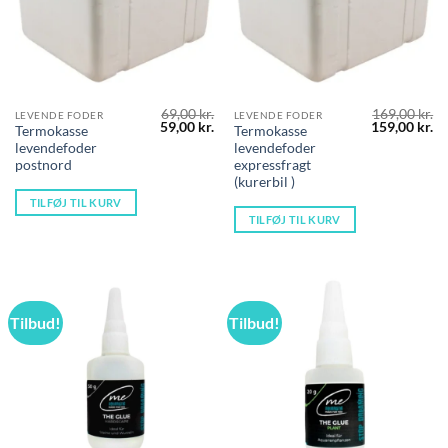
69,00
kr.
169,00
kr.
LEVENDE FODER
LEVENDE FODER
Den
Den
Den
D
59,00
kr.
159,00
kr.
Termokasse
Termokasse
oprindelige
aktuelle
oprindelige
ak
levendefoder
levendefoder
pris
pris
pris
pr
var:
er:
var:
er
postnord
expressfragt
69,00 kr..
59,00 kr..
169,00 kr..
15
(kurerbil )
TILFØJ TIL KURV
TILFØJ TIL KURV
Tilbud!
Tilbud!