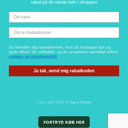
rabat på dit næste køb i shoppen
Du tilmelder dig nyhedsbrevet, hvor du modtager tips og
gode tilbud i din indbakke, og du accepterer samtidigt sidens
cookies- og privatlivspolitik
Ja tak, send mig rabatkoden
Copyright 2026 ©
Aqua Tantan
FORTRYD KØB HER