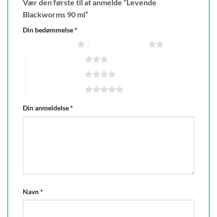
Vær den første til at anmelde “Levende
Blackworms 90 ml”
Din bedømmelse
*
1 ud af 5 stjerner
2 ud af 5 stjerner
3 ud af 5 stjerner
4 ud af 5 stjerner
5 ud af 5 stjerner
Din anmeldelse
*
Navn
*