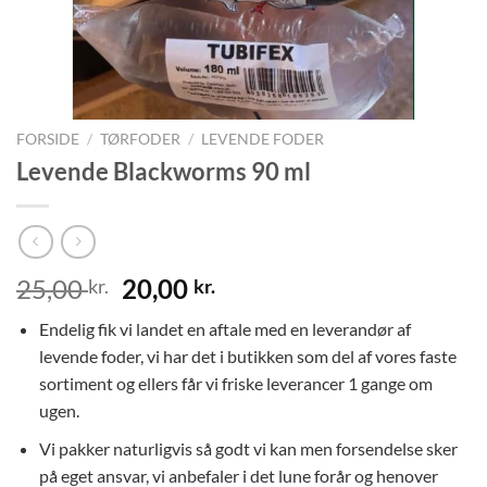
FORSIDE
/
TØRFODER
/
LEVENDE FODER
Levende Blackworms 90 ml
Den
Den
25,00
20,00
kr.
kr.
oprindelige
aktuelle
Endelig fik vi landet en aftale med en leverandør af
pris
pris
levende foder, vi har det i butikken som del af vores faste
var:
er:
sortiment og ellers får vi friske leverancer 1 gange om
25,00 kr..
20,00 kr..
ugen.
Vi pakker naturligvis så godt vi kan men forsendelse sker
på eget ansvar, vi anbefaler i det lune forår og henover