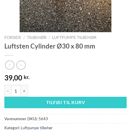
FORSIDE
/
TILBEHØR
/
LUFTPUMPE TILBEHØR
Luftsten Cylinder Ø30 x 80 mm
39,00
kr.
Luftsten Cylinder Ø30 x 80 mm antal
TILFØJ TIL KURV
Varenummer (SKU):
5643
Kategori:
Luftpumpe tilbehør