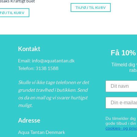
esaks Kraftigt buet
TILFØJ TIL KURV
.
LFØJ TIL KURV
Kontakt
Få 10% 
Email:
info@aquatantan.dk
Tilmeld dig
Telefon: 3138 1588
rab
Skulle vi ikke tage telefonen er det
grundet travlhed i butikken. Send
os da en mail og vi svarer hurtigst
muligt.
Du tilmelder di
Adresse
gode tilbud i di
cookies- og priva
Aqua Tantan Denmark