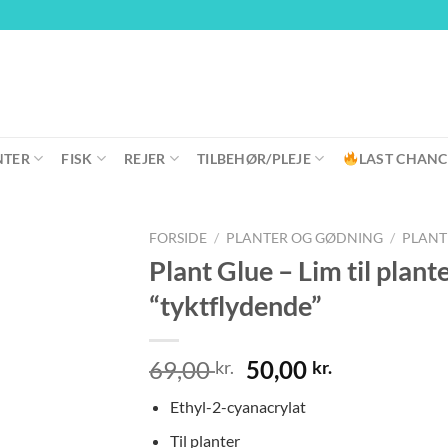
NTER
FISK
REJER
TILBEHØR/PLEJE
LAST CHANC
FORSIDE
/
PLANTER OG GØDNING
/
PLANT
Plant Glue – Lim til plan
“tyktflydende”
Den
Den
69,00
50,00
kr.
kr.
oprindelige
aktuelle
Ethyl-2-cyanacrylat
pris
pris
var:
er:
Til planter