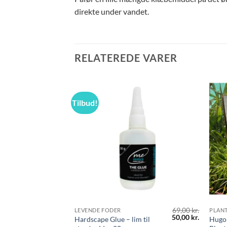
direkte under vandet.
RELATEREDE VARER
Tilbud!
69,00
kr.
LEVENDE FODER
PLAN
Den
Den
50,00
kr.
Hardscape Glue – lim til
Hugo
oprindelige
aktuelle