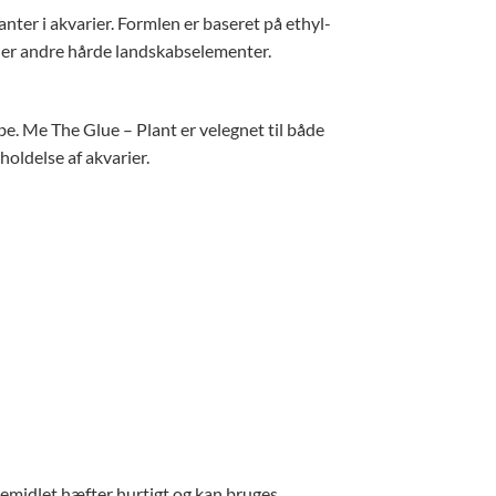
anter i akvarier. Formlen er baseret på ethyl-
 eller andre hårde landskabselementer.
øbe. Me The Glue – Plant er velegnet til både
holdelse af akvarier.
bemidlet hæfter hurtigt og kan bruges