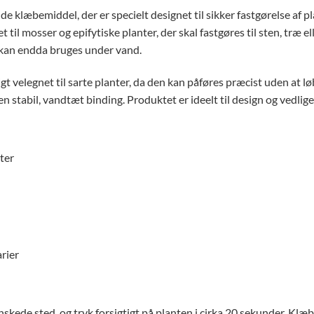
de klæbemiddel, der er specielt designet til sikker fastgørelse af pl
t til mosser og epifytiske planter, der skal fastgøres til sten, træ
 kan endda bruges under vand.
gt velegnet til sarte planter, da den kan påføres præcist uden at l
 stabil, vandtæt binding. Produktet er ideelt til design og vedlige
ter
rier
skede sted, og tryk forsigtigt på planten i cirka 20 sekunder. Klæ