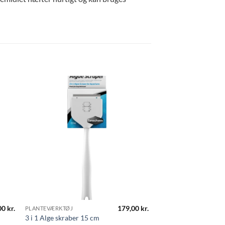
00
kr.
179,00
kr.
PLANTEVÆRKTØJ
3 i 1 Alge skraber 15 cm