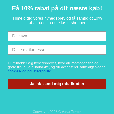
Få 10% rabat på dit næste køb!
Tilmeld dig vores nyhedsbrev og få samtidigt 10%
rabat på dit næste køb i shoppen
Du tilmelder dig nyhedsbrevet, hvor du modtager tips og
gode tilbud i din indbakke, og du accepterer samtidigt sidens
cookies- og privatlivspolitik
Ja tak, send mig rabatkoden
Copyright 2026 ©
Aqua Tantan