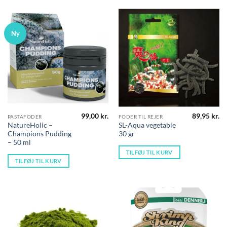
Ny
99,00
kr.
89,95
kr.
PASTAFODER
FODER TIL REJER
NatureHolic –
SL-Aqua vegetable
Champions Pudding
30 gr
– 50 ml
TILFØJ TIL KURV
TILFØJ TIL KURV