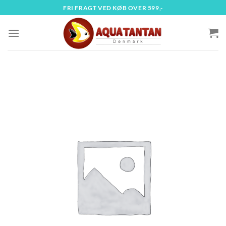
Fortsæt
FRI FRAGT VED KØB OVER 599,-
til
indhold