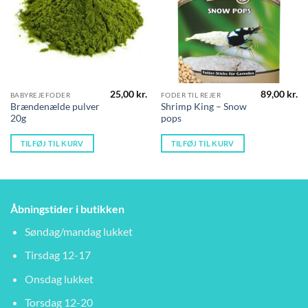
25,00
kr.
89,00
kr.
BABYREJEFODER
FODER TIL REJER
Brændenælde pulver
Shrimp King – Snow
20g
pops
TILFØJ TIL KURV
TILFØJ TIL KURV
Åbningstider i butikken
Søndag/mandag lukket
Tirsdag 12-17
Onsdag lukket
Torsdag 12-20