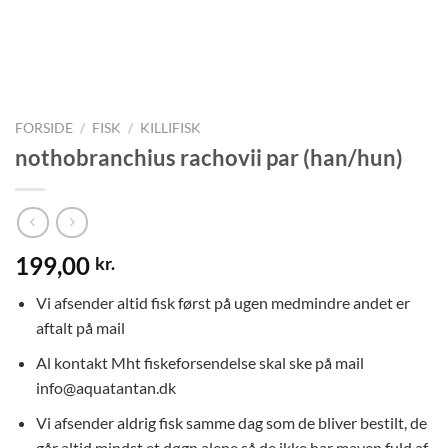
FORSIDE
/
FISK
/
KILLIFISK
nothobranchius rachovii par (han/hun)
199,00
kr.
Vi afsender altid fisk først på ugen medmindre andet er
aftalt på mail
Al kontakt Mht fiskeforsendelse skal ske på mail
info@aquatantan.dk
Vi afsender aldrig fisk samme dag som de bliver bestilt, de
går altid mindst et døgn alene så de ikke har maven fuld af