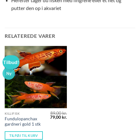
Herefter tager du fisken med fingrene eller et net og
putter den op i akvariet
RELATEREDE VARER
Tilbud!
Ny
89,00
kr.
KILLIFISK
Den
Den
79,00
kr.
Fundulopanchax
oprindelige
aktuelle
gardneri gold 1 stk
pris
pris
var:
er:
89,00 kr..
79,00 kr..
TILFØJ TIL KURV