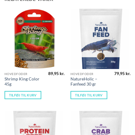
89,95
kr.
79,95
kr.
HOVEDFODER
HOVEDFODER
Shrimp King Color
NatureHolic –
45g
Fanfeed 30 gr
TILFØJ TIL KURV
TILFØJ TIL KURV