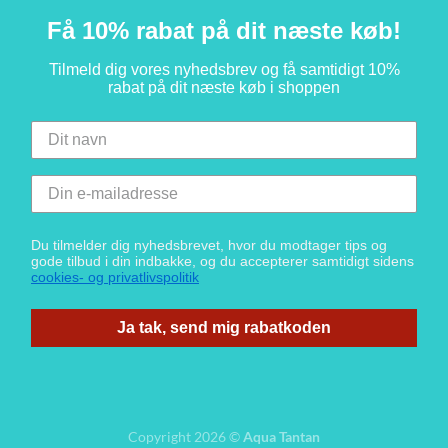
Få 10% rabat på dit næste køb!
Tilmeld dig vores nyhedsbrev og få samtidigt 10%
rabat på dit næste køb i shoppen
Du tilmelder dig nyhedsbrevet, hvor du modtager tips og
gode tilbud i din indbakke, og du accepterer samtidigt sidens
cookies- og privatlivspolitik
Ja tak, send mig rabatkoden
Copyright 2026 ©
Aqua Tantan