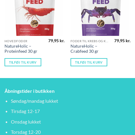
79,95
kr.
79,95
kr.
HOVEDFODER
FODER TIL KREBS OG KRABBER
NatureHolic –
NatureHolic –
Proteinfeed 30 gr
Crabfeed 30 gr
TILFØJ TIL KURV
TILFØJ TIL KURV
Åbningstider i butikken
Søndag/mandag lukket
Tirsdag 12-17
Onsdag lukket
Torsdag 12-20