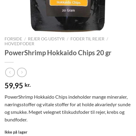
FORSIDE
/
REJER OG UDSTYR
/
FODER TIL REJER
/
HOVEDFODER
PowerShrimp Hokkaido Chips 20 gr
59,95
kr.
PowerShrimp Hokkaido Chips indeholder mange mineraler,
næringsstoffer og vitale stoffer for at holde akvariedyr sunde
og smukke. Meget velegnet tilskudsfoder til rejer, krebs og
bundfoder.
Ikke på lager