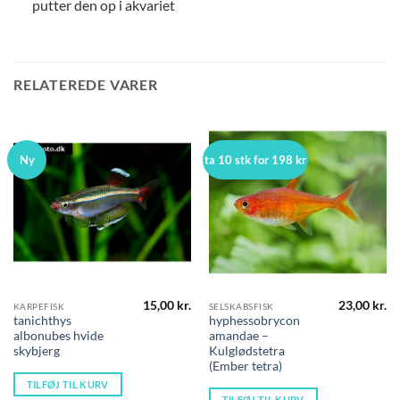
putter den op i akvariet
RELATEREDE VARER
Ny
ta 10 stk for 198 kr
15,00
kr.
23,00
kr.
KARPEFISK
SELSKABSFISK
tanichthys
hyphessobrycon
albonubes hvide
amandae –
skybjerg
Kulglødstetra
(Ember tetra)
TILFØJ TIL KURV
TILFØJ TIL KURV