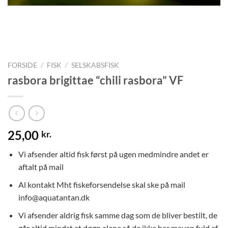
FORSIDE
/
FISK
/
SELSKABSFISK
rasbora brigittae “chili rasbora” VF
25,00
kr.
Vi afsender altid fisk først på ugen medmindre andet er
aftalt på mail
Al kontakt Mht fiskeforsendelse skal ske på mail
info@aquatantan.dk
Vi afsender aldrig fisk samme dag som de bliver bestilt, de
går altid mindst et døgn alene så de ikke har maven fuld af