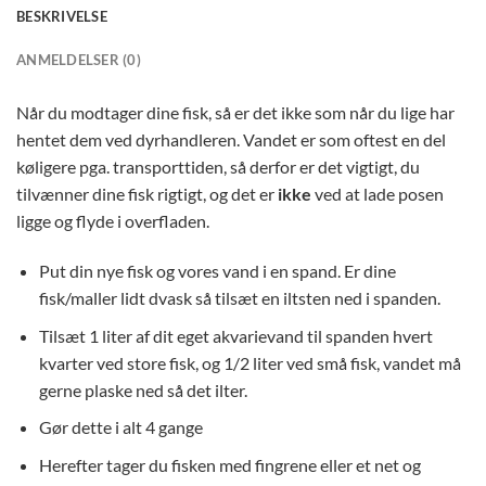
BESKRIVELSE
ANMELDELSER (0)
Når du modtager dine fisk, så er det ikke som når du lige har
hentet dem ved dyrhandleren. Vandet er som oftest en del
køligere pga. transporttiden, så derfor er det vigtigt, du
tilvænner dine fisk rigtigt, og det er
ikke
ved at lade posen
ligge og flyde i overfladen.
Put din nye fisk og vores vand i en spand. Er dine
fisk/maller lidt dvask så tilsæt en iltsten ned i spanden.
Tilsæt 1 liter af dit eget akvarievand til spanden hvert
kvarter ved store fisk, og 1/2 liter ved små fisk, vandet må
gerne plaske ned så det ilter.
Gør dette i alt 4 gange
Herefter tager du fisken med fingrene eller et net og