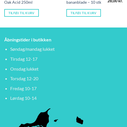
Den
D
28,00
kr.
Oak Acid 250ml
bananblade – 10 stk
oprindelig
ak
pris
pr
var:
er
TILFØJ TIL KURV
TILFØJ TIL KURV
39,95 kr..
28
Åbningstider i butikken
Søndag/mandag lukket
Tirsdag 12-17
Onsdag lukket
Torsdag 12-20
Fredag 10-17
Lørdag 10-14