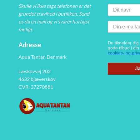
Skulle vi ikke tage telefonen er det
grundet travlhed i butikken. Send
os da en mail og vi svarer hurtigst
muligt.
Du tilmelder di
Adresse
gode tilbud i di
cookies- og priva
Aqua Tantan Denmark
Ja
Læskovvej 202
4632 bjæverskov
CVR: 37270881