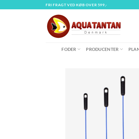
Fortsæt
FRI FRAGT VED KØB OVER 599,-
til
indhold
FODER
PRODUCENTER
PLA