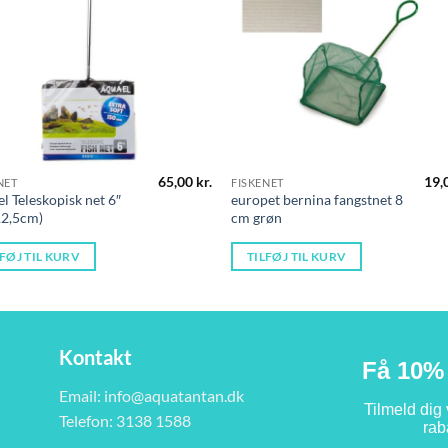
65,00
kr.
19,
NET
FISKENET
l Teleskopisk net 6″
europet bernina fangstnet 8
12,5cm)
cm grøn
LFØJ TIL KURV
TILFØJ TIL KURV
Kontakt
Få 10% 
Email:
info@aquatantan.dk
Tilmeld dig
Telefon: 3138 1588
rab