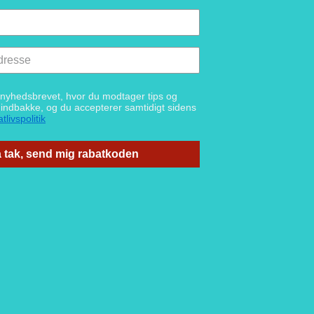
g nyhedsbrevet, hvor du modtager tips og
n indbakke, og du accepterer samtidigt sidens
tlivspolitik
 tak, send mig rabatkoden