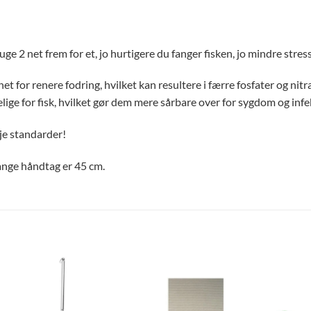
uge 2 net frem for et, jo hurtigere du fanger fisken, jo mindre stre
t for renere fodring, hvilket kan resultere i færre fosfater og nitrat
ige for fisk, hvilket gør dem mere sårbare over for sygdom og infe
je standarder!
ange håndtag er 45 cm.