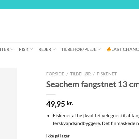
NTER
FISK
REJER
TILBEHØR/PLEJE
LAST CHANC
FORSIDE
/
TILBEHØR
/
FISKENET
Seachem fangstnet 13 cm
49,95
kr.
Fiskenet af høj kvalitet velegnet til at fa
ferskvandsindbyggere. Det finmaskede net
Ikke på lager