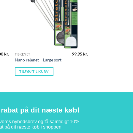
00
kr.
99,95
kr.
FISKENET
Nano rejenet – Large sort
TILFØJ TIL KURV
rabat på dit næste køb!
 vores nyhedsbrev og få samtidigt 10%
at på dit næste køb i shoppen