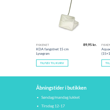
89,95
kr.
FISKENET
FISKE
KDA fangstnet 15 cm
Aquae
Lysegrøn
(15×
TILFØJ TIL KURV
TI
Åbningstider i butikken
Søndag/mandag lukket
Tirsdag 12-17