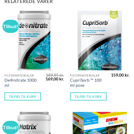
RELATEREDE VARER
Tilbud!
189,95
kr.
159,00
kr.
FILTERMATERIALER
FILTERMATERIALER
Den
Den
169,00
kr.
De❊nitrate 1000
CupriSorb ™ 100
oprindelige
aktuelle
ml
ml pose
pris
pris
var:
er:
189,95 kr..
169,00 kr..
TILFØJ TIL KURV
TILFØJ TIL KURV
Tilbud!