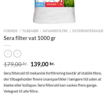
FORSIDE
/
TILBEHØR
/
AKVARIEFILTRE
/
FILTERMATERIALER
Sera filter vat 1000 gr
Den
Den
179,00
139,00
kr.
kr.
oprindelige
aktuelle
Sera filteruld til mekanisk forfiltrering består af stabile fibre,
pris
pris
der tilbageholder finere snavspartikler i længere tid uden at
var:
er:
klæbe eller kollapse. Sera filteruld kan vaskes flere gange.
179,00 kr..
139,00 kr..
Velegnet til alle filtre.