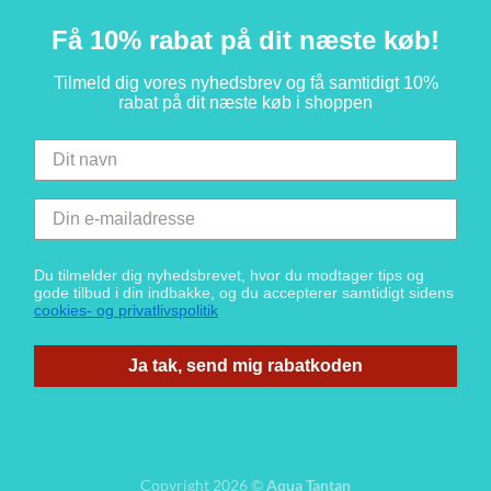
Få 10% rabat på dit næste køb!
Tilmeld dig vores nyhedsbrev og få samtidigt 10%
rabat på dit næste køb i shoppen
Du tilmelder dig nyhedsbrevet, hvor du modtager tips og
gode tilbud i din indbakke, og du accepterer samtidigt sidens
cookies- og privatlivspolitik
Ja tak, send mig rabatkoden
Copyright 2026 ©
Aqua Tantan