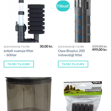
Tilbud!
30,00
kr.
559,00
kr.
INDVENDIGE FILTRE
INDVENDIGE FILTRE
Den
D
499,00
kr.
enkelt svampe filter
Oase Bioplus 200
oprindelige
ak
– 60liter
indvendigt filter
pris
pr
var:
er
559,00 kr..
49
TILFØJ TIL KURV
TILFØJ TIL KURV