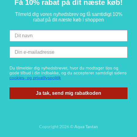
Få 10% rabat på dit næste køb!
Tilmeld dig vores nyhedsbrev og få samtidigt 10%
rabat på dit næste køb i shoppen
Du tilmelder dig nyhedsbrevet, hvor du modtager tips og
gode tilbud i din indbakke, og du accepterer samtidigt sidens
cookies- og privatlivspolitik
Ja tak, send mig rabatkoden
Copyright 2026 ©
Aqua Tantan