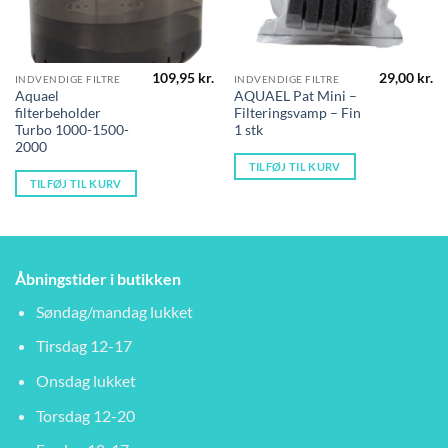
109,95
kr.
29,00
kr.
INDVENDIGE FILTRE
INDVENDIGE FILTRE
Aquael
AQUAEL Pat Mini –
filterbeholder
Filteringsvamp – Fin
Turbo 1000-1500-
1 stk
2000
TILFØJ TIL KURV
TILFØJ TIL KURV
Åbningstider i butikken
Søndag/mandag lukket
Tirsdag 12-17
Onsdag lukket
Torsdag 12-20