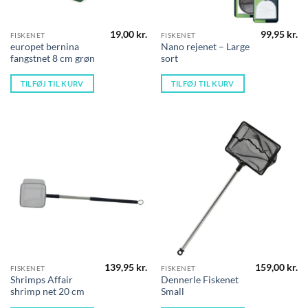
19,00
kr.
99,95
kr.
FISKENET
FISKENET
europet bernina
Nano rejenet – Large
fangstnet 8 cm grøn
sort
TILFØJ TIL KURV
TILFØJ TIL KURV
139,95
kr.
159,00
kr.
FISKENET
FISKENET
Shrimps Affair
Dennerle Fiskenet
shrimp net 20 cm
Small