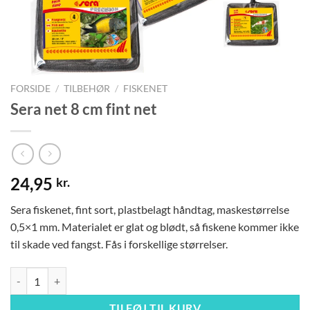
FORSIDE
/
TILBEHØR
/
FISKENET
Sera net 8 cm fint net
24,95
kr.
Sera fiskenet, fint sort, plastbelagt håndtag, maskestørrelse
0,5×1 mm. Materialet er glat og blødt, så fiskene kommer ikke
til skade ved fangst. Fås i forskellige størrelser.
Sera net 8 cm fint net antal
TILFØJ TIL KURV