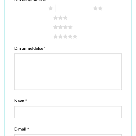
1 ud af 5 stjerner
2 ud af 5 stjerner
3 ud af 5 stjerner
4 ud af 5 stjerner
5 ud af 5 stjerner
Din anmeldelse
*
Navn
*
E-mail
*