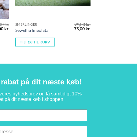
00
kr.
99,00
kr.
SMERLINGER
n
Den
Den
Den
00
kr.
75,00
kr.
Sewellia lineolata
indelige
aktuelle
oprindelige
aktuelle
pris
pris
pris
er:
var:
er:
TILFØJ TIL KURV
0 kr..
79,00 kr..
99,00 kr..
75,00 kr..
rabat på dit næste køb!
 vores nyhedsbrev og få samtidigt 10%
at på dit næste køb i shoppen