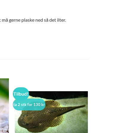
t må gerne plaske ned så det ilter.
Tilbud!
ta 2 stk for 130 kr