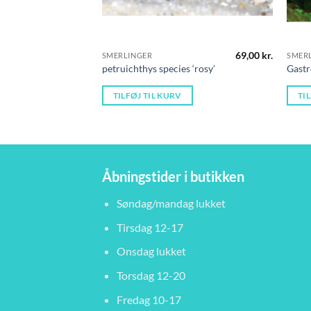
69,00
kr.
SMERLINGER
SMER
petruichthys species ‘rosy’
Gast
TILFØJ TIL KURV
TI
Åbningstider i butikken
Søndag/mandag lukket
Tirsdag 12-17
Onsdag lukket
Torsdag 12-20
Fredag 10-17