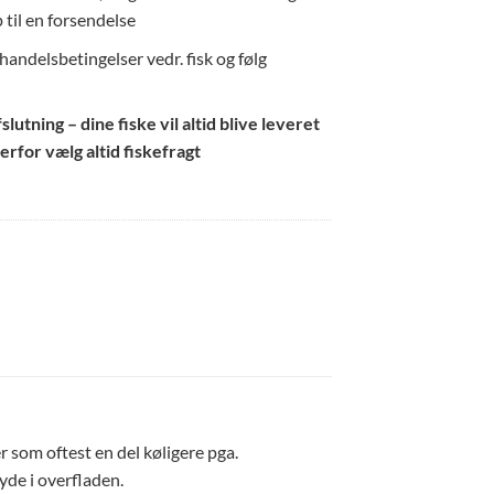
 til en forsendelse
andelsbetingelser vedr. fisk og følg
utning – dine fiske vil altid blive leveret
erfor vælg altid fiskefragt
r som oftest en del køligere pga.
lyde i overfladen.