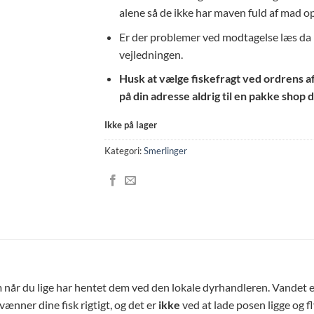
alene så de ikke har maven fuld af mad op
Er der problemer ved modtagelse læs da h
vejledningen.
Husk at vælge fiskefragt ved ordrens afsl
på din adresse aldrig til en pakke shop d
Ikke på lager
Kategori:
Smerlinger
m når du lige har hentet dem ved den lokale dyrhandleren. Vandet e
lvænner dine fisk rigtigt, og det er
ikke
ved at lade posen ligge og f