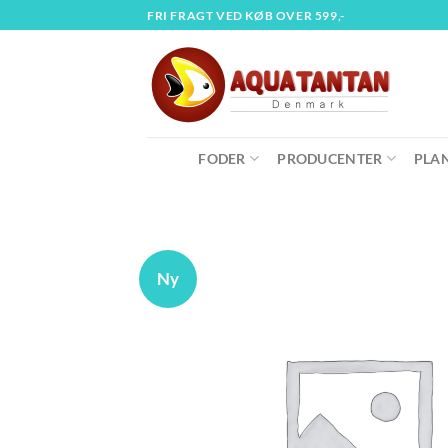
Fortsæt
FRI FRAGT VED KØB OVER 599,-
til
indhold
FODER
PRODUCENTER
PLA
Ny