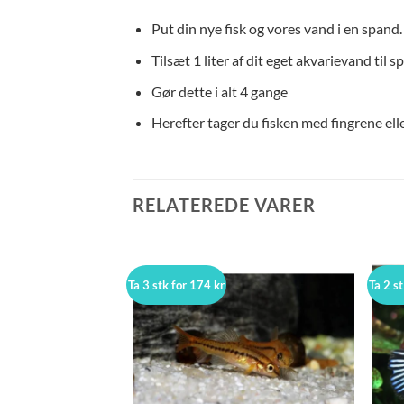
Put din nye fisk og vores vand i en spand. 
Tilsæt 1 liter af dit eget akvarievand til 
Gør dette i alt 4 gange
Herefter tager du fisken med fingrene elle
RELATEREDE VARER
Ta 3 stk for 174 kr
Ta 2 st