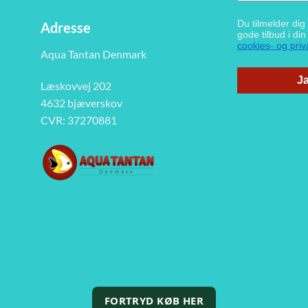
Du tilmelder di
Adresse
gode tilbud i di
cookies- og priva
Aqua Tantan Denmark
Ja
Læskovvej 202
4632 bjæverskov
CVR: 37270881
FORTRYD KØB HER