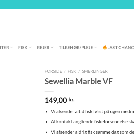
NTER
FISK
REJER
TILBEHØR/PLEJE
LAST CHANC
FORSIDE
/
FISK
/
SMERLINGER
Sewellia Marble VF
149,00
kr.
Vi afsender altid fisk først på ugen medm
Al kontakt angående fiskeforsendelse sk
Vi afsender aldrig fisk samme dag som de b