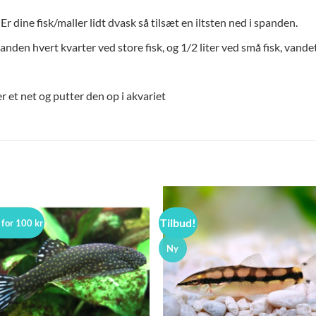
Er dine fisk/maller lidt dvask så tilsæt en iltsten ned i spanden.
spanden hvert kvarter ved store fisk, og 1/2 liter ved små fisk, vande
r et net og putter den op i akvariet
Tilbud!
 for 100 kr
Ny