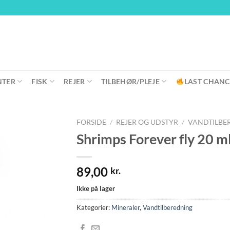
NTER
FISK
REJER
TILBEHØR/PLEJE
LAST CHANC
FORSIDE
/
REJER OG UDSTYR
/
VANDTILBE
Shrimps Forever fly 20 m
89,00
kr.
Ikke på lager
Kategorier:
Mineraler
,
Vandtilberedning