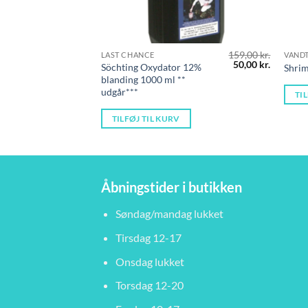
159,00
kr.
LAST CHANCE
VAND
Den
Den
50,00
kr.
Söchting Oxydator 12%
Shri
oprindelige
aktuelle
blanding 1000 ml **
pris
pris
udgår***
var:
er:
TI
159,00 kr..
50,00 kr.
TILFØJ TIL KURV
Åbningstider i butikken
Søndag/mandag lukket
Tirsdag 12-17
Onsdag lukket
Torsdag 12-20