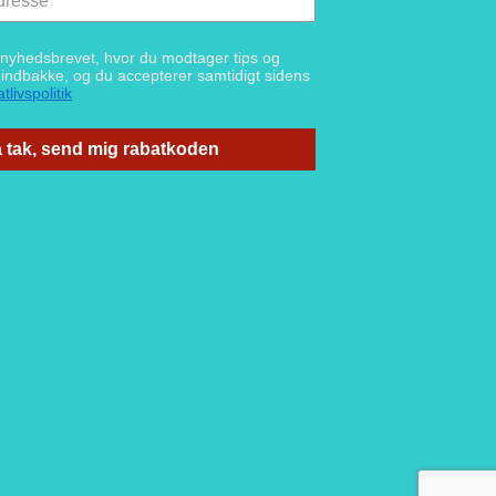
g nyhedsbrevet, hvor du modtager tips og
n indbakke, og du accepterer samtidigt sidens
tlivspolitik
 tak, send mig rabatkoden