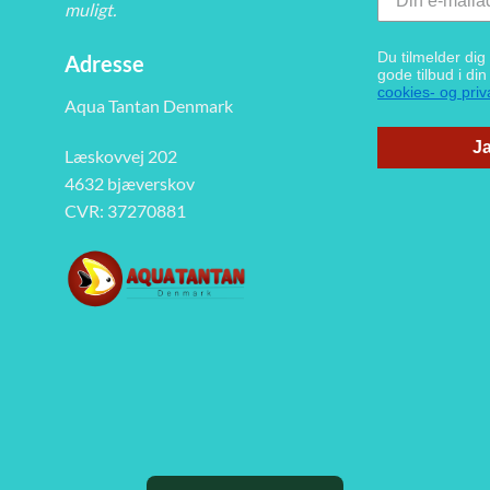
muligt.
Du tilmelder di
Adresse
gode tilbud i di
cookies- og priva
Aqua Tantan Denmark
Ja
Læskovvej 202
4632 bjæverskov
CVR: 37270881