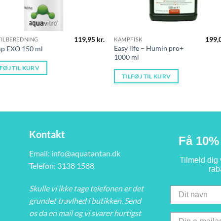
119,95
kr.
199,
TILBEREDNING
KAMPFISK
Easy life – Humin pro+
mp EXO 150 ml
1000 ml
LFØJ TIL KURV
.
TILFØJ TIL KURV
Kontakt
Få 10% 
Email:
info@aquatantan.dk
Tilmeld dig
Telefon: 3138 1588
rab
Skulle vi ikke tage telefonen er det
grundet travlhed i butikken. Send
os da en mail og vi svarer hurtigst