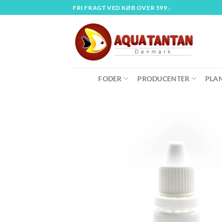
Fortsæt
FRI FRAGT VED KØB OVER 599,-
til
indhold
FODER
PRODUCENTER
PLA