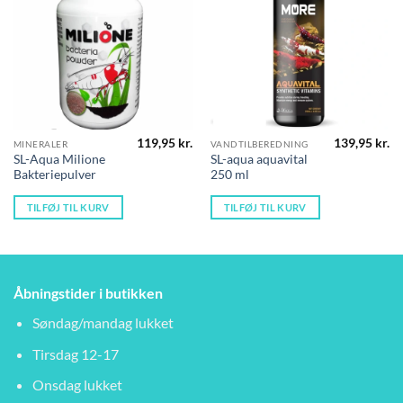
119,95
kr.
139,95
kr.
MINERALER
VANDTILBEREDNING
SL-Aqua Milione
SL-aqua aquavital
Bakteriepulver
250 ml
TILFØJ TIL KURV
TILFØJ TIL KURV
Åbningstider i butikken
Søndag/mandag lukket
Tirsdag 12-17
Onsdag lukket