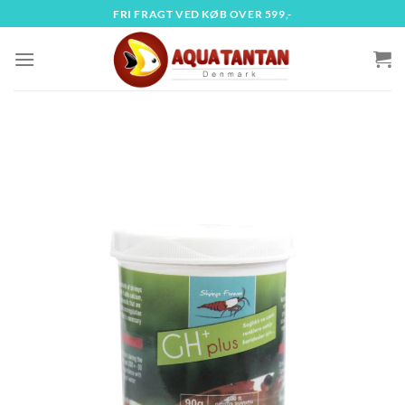
Fortsæt
FRI FRAGT VED KØB OVER 599,-
til
indhold