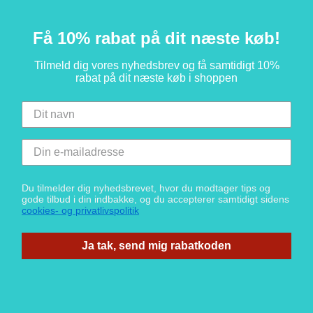
Få 10% rabat på dit næste køb!
Tilmeld dig vores nyhedsbrev og få samtidigt 10%
rabat på dit næste køb i shoppen
Du tilmelder dig nyhedsbrevet, hvor du modtager tips og
gode tilbud i din indbakke, og du accepterer samtidigt sidens
cookies- og privatlivspolitik
Ja tak, send mig rabatkoden