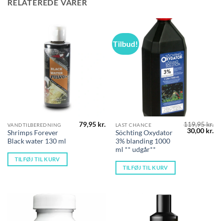
RELATEREDE VARER
Tilbud!
79,95
kr.
119,95
kr.
VANDTILBEREDNING
LAST CHANCE
Den
D
30,00
kr.
Shrimps Forever
Söchting Oxydator
oprindelig
ak
Black water 130 ml
3% blanding 1000
pris
pr
var:
er
ml ** udgår**
119,95 kr..
30
TILFØJ TIL KURV
TILFØJ TIL KURV