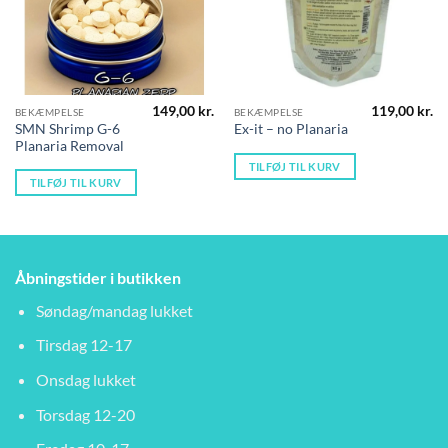
149,00
kr.
119,00
kr.
BEKÆMPELSE
BEKÆMPELSE
SMN Shrimp G-6
Ex-it – no Planaria
Planaria Removal
TILFØJ TIL KURV
TILFØJ TIL KURV
Åbningstider i butikken
Søndag/mandag lukket
Tirsdag 12-17
Onsdag lukket
Torsdag 12-20