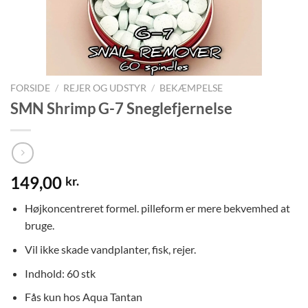
FORSIDE
/
REJER OG UDSTYR
/
BEKÆMPELSE
SMN Shrimp G-7 Sneglefjernelse
149,00
kr.
Højkoncentreret formel. pilleform er mere bekvemhed at
bruge.
Vil ikke skade vandplanter, fisk, rejer.
Indhold: 60 stk
Fås kun hos Aqua Tantan