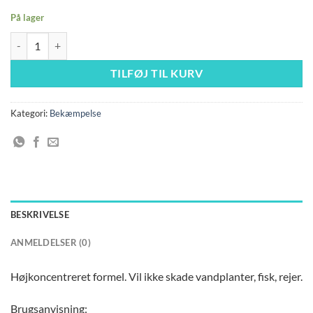
På lager
SMN Shrimp G-7 Sneglefjernelse antal
TILFØJ TIL KURV
Kategori:
Bekæmpelse
BESKRIVELSE
ANMELDELSER (0)
Højkoncentreret formel. Vil ikke skade vandplanter, fisk, rejer.
Brugsanvisning: