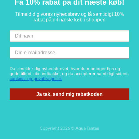
Få 10% rabat på dit næste køb!
Tilmeld dig vores nyhedsbrev og få samtidigt 10%
rabat på dit næste køb i shoppen
Du tilmelder dig nyhedsbrevet, hvor du modtager tips og
gode tilbud i din indbakke, og du accepterer samtidigt sidens
cookies- og privatlivspolitik
Ja tak, send mig rabatkoden
Copyright 2026 ©
Aqua Tantan