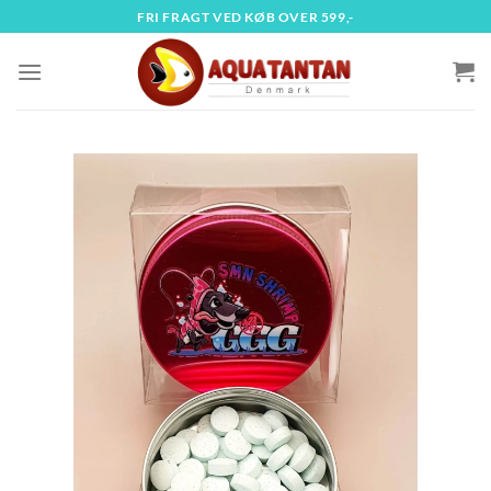
Fortsæt
FRI FRAGT VED KØB OVER 599,-
til
indhold