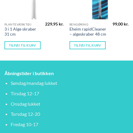
229,95
kr.
99,00
kr.
PLANTEVÆRKTØJ
RENGØRING
3 i 1 Alge skraber
Eheim rapidCleaner
31 cm
– algeskraber 48 cm
TILFØJ TIL KURV
TILFØJ TIL KURV
Åbningstider i butikken
Søndag/mandag lukket
Tirsdag 12-17
Onsdag lukket
Torsdag 12-20
Fredag 10-17