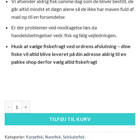
Vi afsender aldrig fisk samme dag som de bliver bestilt, de
går altid mindst et døgn alene så de ikke har maven fuld af
mad op til en forsendelse
Er der problemer ved modtagelse læs da
handelsbetingelser vedr. fisk og følg vejledningen.
Husk at vælge fiskefragt ved ordrens afslutning – dine
fiske vil altid blive leveret på din adresse aldrig til en
pakke shop derfor vælg altid fiskefragt
tanichthys albonubes hvide skybjerg "gold" antal
TILFØJ TIL KURV
Kategorier:
Karpefisk
,
Nanofisk
,
Selskabsfisk