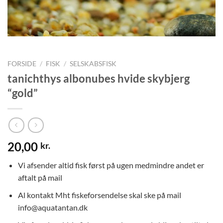
FORSIDE
/
FISK
/
SELSKABSFISK
tanichthys albonubes hvide skybjerg
“gold”
20,00
kr.
Vi afsender altid fisk først på ugen medmindre andet er
aftalt på mail
Al kontakt Mht fiskeforsendelse skal ske på mail
info@aquatantan.dk