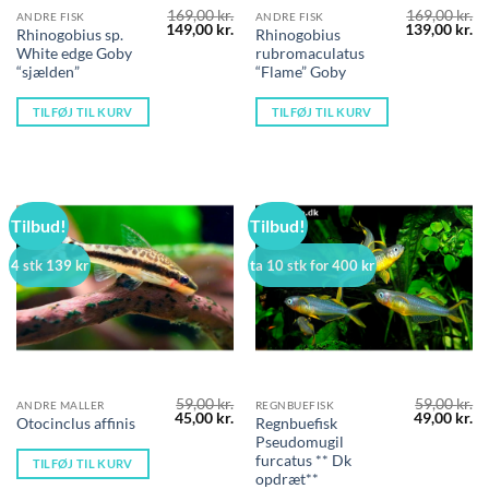
169,00
kr.
169,00
kr.
ANDRE FISK
ANDRE FISK
Den
Den
Den
D
149,00
kr.
139,00
kr.
Rhinogobius sp.
Rhinogobius
oprindelige
aktuelle
oprindelige
ak
White edge Goby
rubromaculatus
pris
pris
pris
pr
var:
er:
var:
er
“sjælden”
“Flame” Goby
169,00 kr..
149,00 kr..
169,00 kr..
13
TILFØJ TIL KURV
TILFØJ TIL KURV
Tilbud!
Tilbud!
4 stk 139 kr
ta 10 stk for 400 kr
59,00
kr.
59,00
kr.
ANDRE MALLER
REGNBUEFISK
Den
Den
Den
D
45,00
kr.
49,00
kr.
Regnbuefisk
Otocinclus affinis
oprindelige
aktuelle
oprindelig
ak
Pseudomugil
pris
pris
pris
pr
var:
er:
var:
er
furcatus ** Dk
TILFØJ TIL KURV
59,00 kr..
45,00 kr..
59,00 kr..
49
opdræt**